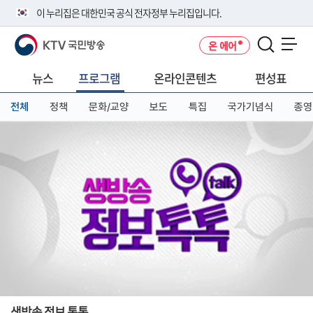
본
메
전
이 누리집은 대한민국 공식 전자정부 누리집입니다.
문
뉴
체
바
바
메
KTV 국민방송
온 에어
로
로
뉴
공식 누리집 주소 확인하기
메뉴 열기
가
가
바
go.kr 주소를 사용하는 누리집은 대한민국 정부기관이 관리하는 누리집입
기
기
로
뉴스
프로그램
온라인콘텐츠
편성표
니다.
가
이밖에 or.kr 또는 .kr등 다른 도메인 주소를 사용하고 있다면 아래 URL에
기
전체
정책
문화/교양
보도
특집
국가기념식
종영
서 도메인 주소를 확인해 보세요
운영중인 공식 누리집보기
생방송 정보 톡톡