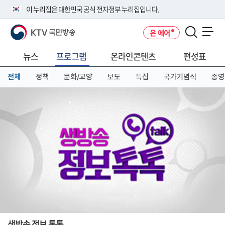
본
메
전
이 누리집은 대한민국 공식 전자정부 누리집입니다.
문
뉴
체
바
바
메
KTV 국민방송
온 에어
로
로
뉴
공식 누리집 주소 확인하기
메뉴 열기
가
가
바
go.kr 주소를 사용하는 누리집은 대한민국 정부기관이 관리하는 누리집입
기
기
로
뉴스
프로그램
온라인콘텐츠
편성표
니다.
가
이밖에 or.kr 또는 .kr등 다른 도메인 주소를 사용하고 있다면 아래 URL에
기
전체
정책
문화/교양
보도
특집
국가기념식
종영
서 도메인 주소를 확인해 보세요
운영중인 공식 누리집보기
생방송 정보 톡톡