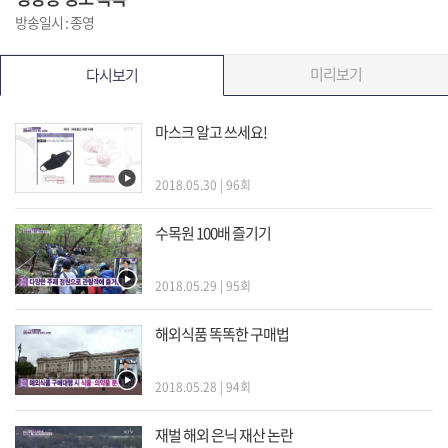
방송일시 : 종영
미리보기
다시보기
마스크 알고 쓰세요!
2018.05.30 | 96회
수목원 100배 즐기기
2018.05.29 | 95회
해외식품 똑똑한 구매법
2018.05.28 | 94회
재벌 해외 은닉 재산 논란