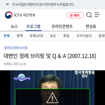
본
메
전
이 누리집은 대한민국 공식 전자정부 누리집입니다.
문
뉴
체
바
바
메
KTV 국민방송
온 에어
로
로
뉴
공식 누리집 주소 확인하기
메뉴 열기
가
가
바
go.kr 주소를 사용하는 누리집은 대한민국 정부기관이 관리하는 누리집입
기
기
로
뉴스
프로그램
온라인콘텐츠
편성표
니다.
가
이밖에 or.kr 또는 .kr등 다른 도메인 주소를 사용하고 있다면 아래 URL에
기
전체
정책
문화/교양
보도
특집
국가기념식
종영
서 도메인 주소를 확인해 보세요
운영중인 공식 누리집보기
청와대 정례 브리핑
대변인 정례 브리핑 및 Q & A [2007.12.18]
등록일 : 2007.12.18