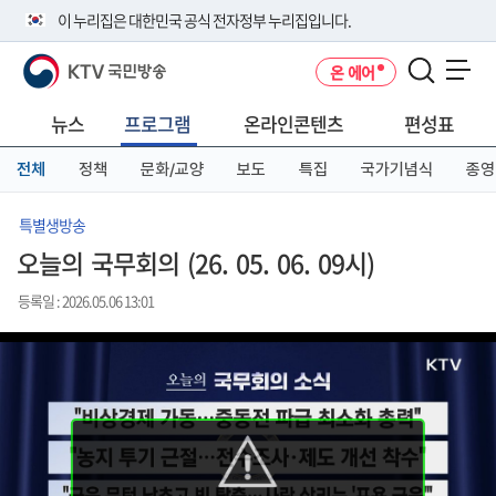
본
메
전
이 누리집은 대한민국 공식 전자정부 누리집입니다.
문
뉴
체
바
바
메
KTV 국민방송
온 에어
로
로
뉴
공식 누리집 주소 확인하기
메뉴 열기
가
가
바
go.kr 주소를 사용하는 누리집은 대한민국 정부기관이 관리하는 누리집입
기
기
로
뉴스
프로그램
온라인콘텐츠
편성표
니다.
가
이밖에 or.kr 또는 .kr등 다른 도메인 주소를 사용하고 있다면 아래 URL에
기
전체
정책
문화/교양
보도
특집
국가기념식
종영
서 도메인 주소를 확인해 보세요
운영중인 공식 누리집보기
특별생방송
오늘의 국무회의 (26. 05. 06. 09시)
등록일 : 2026.05.06 13:01