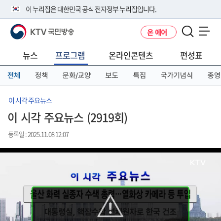
본
메
전
이 누리집은 대한민국 공식 전자정부 누리집입니다.
문
뉴
체
바
바
메
KTV 국민방송
온 에어
로
로
뉴
공식 누리집 주소 확인하기
메뉴 열기
가
가
바
go.kr 주소를 사용하는 누리집은 대한민국 정부기관이 관리하는 누리집입
기
기
로
뉴스
프로그램
온라인콘텐츠
편성표
니다.
가
이밖에 or.kr 또는 .kr등 다른 도메인 주소를 사용하고 있다면 아래 URL에
기
전체
정책
문화/교양
보도
특집
국가기념식
종영
서 도메인 주소를 확인해 보세요
운영중인 공식 누리집보기
이 시각 주요뉴스
이 시각 주요뉴스 (2919회)
등록일 : 2025.11.08 12:07