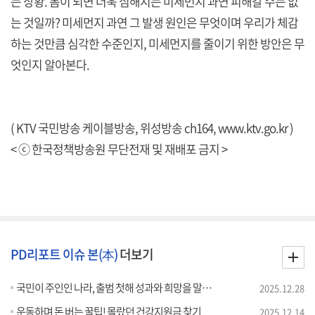
는 상황. 봄이 되면 더욱 심해지는 미세먼지 과연 피해갈 수는 없
는 것일까? 미세먼지 과연 그 발생 원인은 무엇이며 우리가 체감
하는 것만큼 심각한 수준인지, 미세먼지를 줄이기 위한 방안은 무
엇인지 알아본다.
( KTV 국민방송 케이블방송, 위성방송 ch164,
www.ktv.go.kr
)
< ⓒ 한국정책방송원 무단전재 및 재배포 금지 >
PD리포트 이슈 본(本)
더보기
국민이 주인인 나라, 출범 첫해 성과와 희망을 말하다
2025.12.28
운동하며 돈 버는 꿀팁! 몰랐던 건강지원금 찾기
2025.12.14