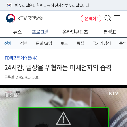
본
메
전
이 누리집은 대한민국 공식 전자정부 누리집입니다.
문
뉴
체
바
바
메
KTV 국민방송
온 에어
로
로
뉴
공식 누리집 주소 확인하기
메뉴 열기
가
가
바
go.kr 주소를 사용하는 누리집은 대한민국 정부기관이 관리하는 누리집입
기
기
로
뉴스
프로그램
온라인콘텐츠
편성표
니다.
가
이밖에 or.kr 또는 .kr등 다른 도메인 주소를 사용하고 있다면 아래 URL에
기
전체
정책
문화/교양
보도
특집
국가기념식
종영
서 도메인 주소를 확인해 보세요
운영중인 공식 누리집보기
PD리포트 이슈 본(本)
24시간, 일상을 위협하는 미세먼지의 습격
등록일 : 2025.02.23 13:01