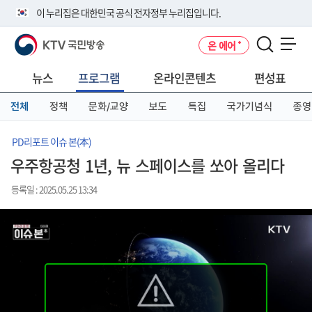
본
메
전
이 누리집은 대한민국 공식 전자정부 누리집입니다.
문
뉴
체
바
바
메
KTV 국민방송
온 에어
로
로
뉴
공식 누리집 주소 확인하기
메뉴 열기
가
가
바
go.kr 주소를 사용하는 누리집은 대한민국 정부기관이 관리하는 누리집입
기
기
로
뉴스
프로그램
온라인콘텐츠
편성표
니다.
가
이밖에 or.kr 또는 .kr등 다른 도메인 주소를 사용하고 있다면 아래 URL에
기
전체
정책
문화/교양
보도
특집
국가기념식
종영
서 도메인 주소를 확인해 보세요
운영중인 공식 누리집보기
PD리포트 이슈 본(本)
우주항공청 1년, 뉴 스페이스를 쏘아 올리다
등록일 : 2025.05.25 13:34