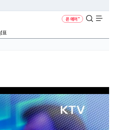
온 에어
메뉴 열기
성표