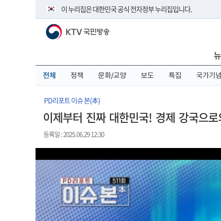
본
메
전
이 누리집은 대한민국 공식 전자정부 누리집입니다.
문
뉴
체
바
바
메
KTV 국민방송
로
로
뉴
공식 누리집 주소 확인하기
가
가
바
go.kr 주소를 사용하는 누리집은 대한민국 정부기관이 관리하
기
기
로
뉴
이밖에 or.kr 또는 .kr등 다른 도메인 주소를 사용하고 있다면 
가
기
운영중인 공식 누리집보기
전체
정책
문화/교양
보도
특집
국가기
PD리포트 이슈 본(本)
이제부터 진짜 대한민국! 경제 강국으로
등록일 : 2025.06.29 12:30