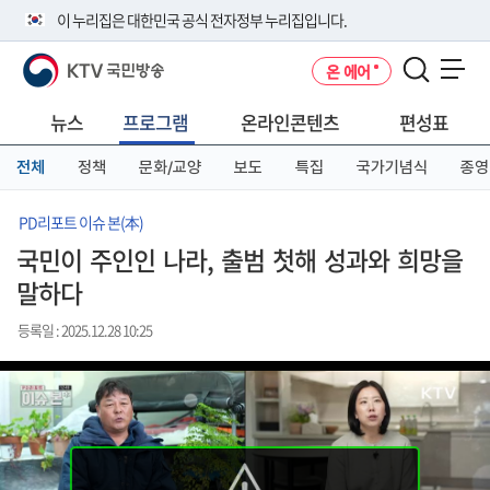
본
메
전
이 누리집은 대한민국 공식 전자정부 누리집입니다.
문
뉴
체
바
바
메
KTV 국민방송
온 에어
로
로
뉴
공식 누리집 주소 확인하기
메뉴 열기
가
가
바
go.kr 주소를 사용하는 누리집은 대한민국 정부기관이 관리하는 누리집입
기
기
로
뉴스
프로그램
온라인콘텐츠
편성표
니다.
가
이밖에 or.kr 또는 .kr등 다른 도메인 주소를 사용하고 있다면 아래 URL에
기
전체
정책
문화/교양
보도
특집
국가기념식
종영
서 도메인 주소를 확인해 보세요
운영중인 공식 누리집보기
PD리포트 이슈 본(本)
국민이 주인인 나라, 출범 첫해 성과와 희망을
말하다
등록일 : 2025.12.28 10:25