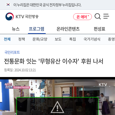
본
메
전
이 누리집은 대한민국 공식 전자정부 누리집입니다.
문
뉴
체
바
바
메
KTV 국민방송
온 에어
로
로
뉴
공식 누리집 주소 확인하기
메뉴 열기
가
가
바
go.kr 주소를 사용하는 누리집은 대한민국 정부기관이 관리하는 누리집입
기
기
로
뉴스
프로그램
온라인콘텐츠
편성표
니다.
가
이밖에 or.kr 또는 .kr등 다른 도메인 주소를 사용하고 있다면 아래 URL에
기
전체
정책
문화/교양
보도
특집
국가기념식
종영
서 도메인 주소를 확인해 보세요
운영중인 공식 누리집보기
국민리포트
전통문화 잇는 '무형유산 이수자' 후원 나서
등록일 : 2024.10.02 13:21