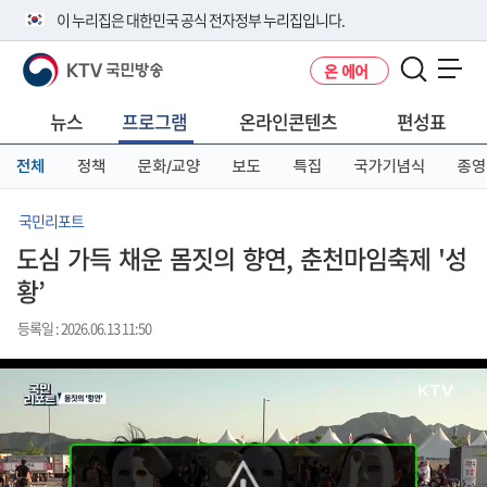
본
메
전
이 누리집은 대한민국 공식 전자정부 누리집입니다.
문
뉴
체
바
바
메
KTV 국민방송
온 에어
로
로
뉴
공식 누리집 주소 확인하기
메뉴 열기
가
가
바
go.kr 주소를 사용하는 누리집은 대한민국 정부기관이 관리하는 누리집입
기
기
로
뉴스
프로그램
온라인콘텐츠
편성표
니다.
가
이밖에 or.kr 또는 .kr등 다른 도메인 주소를 사용하고 있다면 아래 URL에
기
전체
정책
문화/교양
보도
특집
국가기념식
종영
서 도메인 주소를 확인해 보세요
운영중인 공식 누리집보기
국민리포트
도심 가득 채운 몸짓의 향연, 춘천마임축제 '성
황’
등록일 : 2026.06.13 11:50