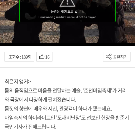
조회수 : 189회
16
공유하기
최은지 앵커>
몸의 움직임으로 마음을 전달하는 예술, '춘천마임축제'가 거리
와 극장에서 다양하게 펼쳐졌습니다.
몸짓의 향연에 배우와 시민, 관광객이 하나가 됐는데요.
마임축제의 하이라이트인 '도깨비난장'도 선보인 현장을 황준기
국민기자가 전해드립니다.