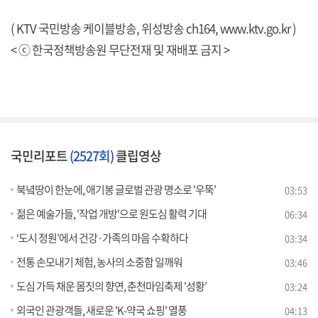
( KTV 국민방송 케이블방송, 위성방송 ch164,
www.ktv.go.kr
)
< ⓒ 한국정책방송원 무단전재 및 재배포 금지 >
국민리포트
(2527회)
클립영상
북녘땅이 한눈에, 애기봉 글로벌 관광 명소로 '우뚝’
03:53
젊은 예술가들, '작업 개방'으로 원도심 활력 기대
06:34
‘도시 정원’에서 건강·가족의 마음 수확하다
03:34
전통 손모내기 체험, 농사의 소중함 일깨워
03:46
도심 가득 채운 몸짓의 향연, 춘천마임축제 '성황’
03:24
외국인 관광객들, 새로운 'K-약국 쇼핑' 열풍
04:13