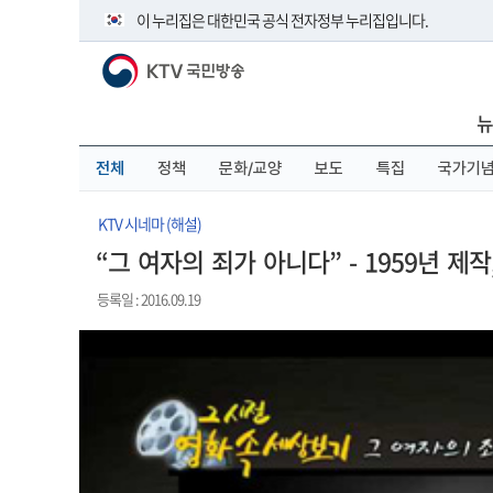
본
메
전
이 누리집은 대한민국 공식 전자정부 누리집입니다.
문
뉴
체
바
바
메
KTV 국민방송
로
로
뉴
공식 누리집 주소 확인하기
가
가
바
go.kr 주소를 사용하는 누리집은 대한민국 정부기관이 관리하
기
기
로
뉴
이밖에 or.kr 또는 .kr등 다른 도메인 주소를 사용하고 있다면 
가
기
운영중인 공식 누리집보기
전체
정책
문화/교양
보도
특집
국가기
KTV 시네마 (해설)
“그 여자의 죄가 아니다” - 1959년 제
등록일 : 2016.09.19