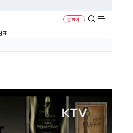
온 에어
메뉴 열기
성표