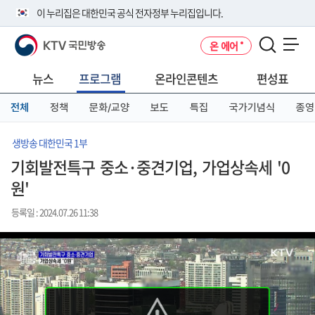
본
메
전
이 누리집은 대한민국 공식 전자정부 누리집입니다.
문
뉴
체
바
바
메
KTV 국민방송
온 에어
로
로
뉴
공식 누리집 주소 확인하기
메뉴 열기
가
가
바
go.kr 주소를 사용하는 누리집은 대한민국 정부기관이 관리하는 누리집입
기
기
로
뉴스
프로그램
온라인콘텐츠
편성표
니다.
가
이밖에 or.kr 또는 .kr등 다른 도메인 주소를 사용하고 있다면 아래 URL에
기
전체
정책
문화/교양
보도
특집
국가기념식
종영
서 도메인 주소를 확인해 보세요
운영중인 공식 누리집보기
생방송 대한민국 1부
기회발전특구 중소·중견기업, 가업상속세 '0
원'
등록일 : 2024.07.26 11:38