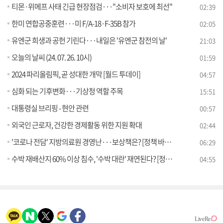
티몬·위메프 사태 긴급 현장점검···"소비자 보호에 최선"
02:39
한미 연합공중훈련···미 F/A-18·F-35B 참가
02:05
유엔군 희생과 공헌 기린다···내일은 '유엔군 참전의 날'
21:03
오늘의 날씨 (24. 07. 26. 10시)
01:59
2024 파리올림픽, 곧 성대한 개막 [월드 투데이]
04:57
심화 되는 기후변화···기상청 역할 주목
15:51
대통령실 브리핑 - 현안 관련
00:57
외국인 근로자, 건강한 경제활동 위한 지원 확대
02:44
'코로나 전담' 지방의료원 경영난···보상책은? [정책 바로보기]
06:29
수박 재배산지 60% 이상 침수, '수박 대란' 재연된다? [정책 바로보기]
04:55