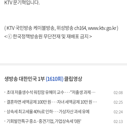
KTV 문기혁입니다.
( KTV 국민방송 케이블방송, 위성방송 ch164,
www.ktv.go.kr
)
< ⓒ 한국정책방송원 무단전재 및 재배포 금지 >
생방송 대한민국 1부
(1610회)
클립영상
초대 저출생수석 워킹맘 유혜미 교수···"저출생 과제 과감히 발굴"
02:08
결혼하면 세액공제 100만 원···자녀 세액공제 10만 원 인상
02:25
상속세 최고세율 40%로 인하···가상자산 과세 유예
02:24
기회발전특구 중소·중견기업, 가업상속세 '0원'
02:13