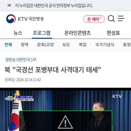
본
메
전
이 누리집은 대한민국 공식 전자정부 누리집입니다.
문
뉴
체
바
바
메
KTV 국민방송
온 에어
로
로
뉴
공식 누리집 주소 확인하기
메뉴 열기
가
가
바
go.kr 주소를 사용하는 누리집은 대한민국 정부기관이 관리하는 누리집입
기
기
로
뉴스
프로그램
온라인콘텐츠
편성표
니다.
가
이밖에 or.kr 또는 .kr등 다른 도메인 주소를 사용하고 있다면 아래 URL에
기
전체
정책
문화/교양
보도
특집
국가기념식
종영
서 도메인 주소를 확인해 보세요
운영중인 공식 누리집보기
생방송 대한민국 1부
북 "국경선 포병부대 사격대기 태세"
등록일 : 2024.10.14 11:42