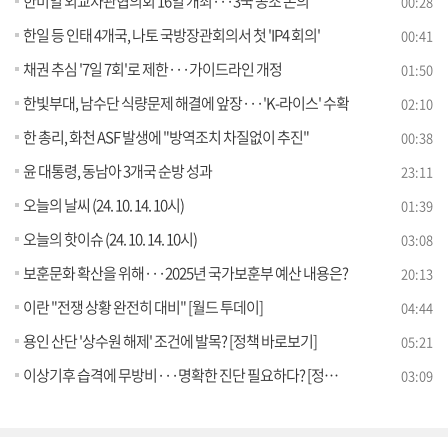
한미일 외교차관협의회 16일 개최···3국 공조 논의
00:28
한일 등 인태 4개국, 나토 국방장관회의서 첫 'IP4 회의'
00:41
채권 추심 '7일 7회'로 제한···가이드라인 개정
01:50
한빛부대, 남수단 식량문제 해결에 앞장···'K-라이스' 수확
02:10
한 총리, 화천 ASF 발생에 "방역조치 차질없이 추진"
00:38
윤 대통령, 동남아 3개국 순방 성과
23:11
오늘의 날씨 (24. 10. 14. 10시)
01:39
오늘의 핫이슈 (24. 10. 14. 10시)
03:08
보훈문화 확산을 위해···2025년 국가보훈부 예산 내용은?
20:13
이란 "전쟁 상황 완전히 대비" [월드 투데이]
04:44
용인 산단 '상수원 해제' 조건에 발목? [정책 바로보기]
05:21
이상기후 습격에 무방비···명확한 진단 필요하다? [정책 바로보기]
03:09