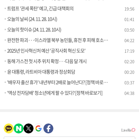
트럼프 '관세 폭탄' 예고, 긴급 대책회의
19:56
오늘의 날씨 (24. 11. 28. 10시)
01:41
오늘의 핫이슈 (24. 11. 28. 10시)
03:50
완전한 파괴···이스라엘 북부 농민들, 휴전 후 피해 호소 [월드 투데이]
04:22
2025년 인사혁신처 예산 '공직사회 혁신 도모'
17:19
동해 가스전 첫 시추 위치 확정···다음 달 개시
02:20
윤 대통령, 라트비아 대통령과 정상회담
00:20
'배우자 출산 휴가' 내년부터 2배로 늘어난다? [정책 바로보기]
03:37
'액상 전자담배' 청소년에게 팔 수 있다? [정책 바로보기]
04:38