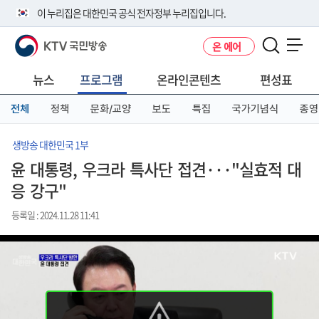
본
메
전
이 누리집은 대한민국 공식 전자정부 누리집입니다.
문
뉴
체
바
바
메
KTV 국민방송
온 에어
로
로
뉴
공식 누리집 주소 확인하기
메뉴 열기
가
가
바
go.kr 주소를 사용하는 누리집은 대한민국 정부기관이 관리하는 누리집입
기
기
로
뉴스
프로그램
온라인콘텐츠
편성표
니다.
가
이밖에 or.kr 또는 .kr등 다른 도메인 주소를 사용하고 있다면 아래 URL에
기
전체
정책
문화/교양
보도
특집
국가기념식
종영
서 도메인 주소를 확인해 보세요
운영중인 공식 누리집보기
생방송 대한민국 1부
윤 대통령, 우크라 특사단 접견···"실효적 대
응 강구"
등록일 : 2024.11.28 11:41