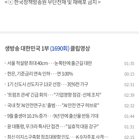
< ⓒ 한국정책방송원 무단전재 및 재배포 금지 >
생방송 대한민국 1부
(1690회)
클립영상
서울 적설량 최대 40cm···눈폭탄에 출근길 대란
01:35
한은, 기준금리 연속 인하···연 3.00%
00:15
1기 신도시 선도지구 13곳 선정···3만6천 가구
02:31
'트럼프 관세' 긴급 회의···"기업영향 점검·선제 조치"
02:39
국내 첫 'AI 안전연구소' 출범···"AI 안전 연구 허브로"
02:32
9월 출생아 10.1% 증가···9년 만에 출산율 반등 기대
01:44
윤 대통령, 우크라 특사단 접견···"실효적 대응 강구"
01:31
최신 이지스구축함 정조대왕함 인도···K-9 자주포 사격훈련
02:15