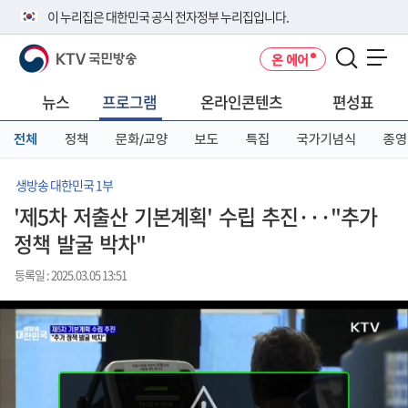
본
메
전
이 누리집은 대한민국 공식 전자정부 누리집입니다.
문
뉴
체
바
바
메
KTV 국민방송
온 에어
로
로
뉴
공식 누리집 주소 확인하기
메뉴 열기
가
가
바
go.kr 주소를 사용하는 누리집은 대한민국 정부기관이 관리하는 누리집입
기
기
로
뉴스
프로그램
온라인콘텐츠
편성표
니다.
가
이밖에 or.kr 또는 .kr등 다른 도메인 주소를 사용하고 있다면 아래 URL에
기
전체
정책
문화/교양
보도
특집
국가기념식
종영
서 도메인 주소를 확인해 보세요
운영중인 공식 누리집보기
생방송 대한민국 1부
'제5차 저출산 기본계획' 수립 추진···"추가
정책 발굴 박차"
등록일 : 2025.03.05 13:51