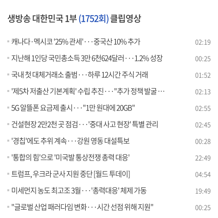
생방송 대한민국 1부
(1752회)
클립영상
캐나다·멕시코 '25% 관세'···중국산 10% 추가
02:19
지난해 1인당 국민총소득 3만 6천624달러···1.2% 성장
00:25
국내 첫 대체거래소 출범···하루 12시간 주식 거래
01:52
'제5차 저출산 기본계획' 수립 추진···"추가 정책 발굴 박차"
02:13
5G 알뜰폰 요금제 출시···"1만 원대에 20GB"
02:55
건설현장 2만2천 곳 점검···'중대 사고 현장' 특별 관리
02:45
'경칩'에도 추위 계속···강원 영동 대설특보
00:28
'통합의 힘'으로 '미국발 통상전쟁 총력 대응'
22:49
트럼프, 우크라 군사 지원 중단 [월드 투데이]
04:54
미세먼지 농도 최고조 3월···'총력대응' 체제 가동
19:49
"글로벌 산업 패러다임 변화···시간 선점 위해 지원"
00:25