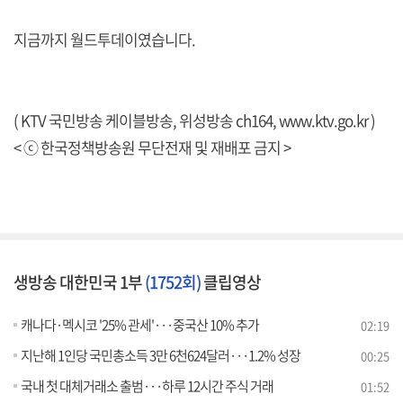
지금까지 월드투데이였습니다.
( KTV 국민방송 케이블방송, 위성방송 ch164,
www.ktv.go.kr
)
< ⓒ 한국정책방송원 무단전재 및 재배포 금지 >
생방송 대한민국 1부
(1752회)
클립영상
캐나다·멕시코 '25% 관세'···중국산 10% 추가
02:19
지난해 1인당 국민총소득 3만 6천624달러···1.2% 성장
00:25
국내 첫 대체거래소 출범···하루 12시간 주식 거래
01:52