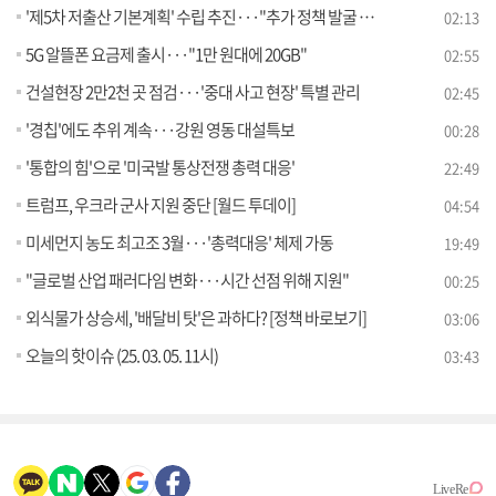
'제5차 저출산 기본계획' 수립 추진···"추가 정책 발굴 박차"
02:13
5G 알뜰폰 요금제 출시···"1만 원대에 20GB"
02:55
건설현장 2만2천 곳 점검···'중대 사고 현장' 특별 관리
02:45
'경칩'에도 추위 계속···강원 영동 대설특보
00:28
'통합의 힘'으로 '미국발 통상전쟁 총력 대응'
22:49
트럼프, 우크라 군사 지원 중단 [월드 투데이]
04:54
미세먼지 농도 최고조 3월···'총력대응' 체제 가동
19:49
"글로벌 산업 패러다임 변화···시간 선점 위해 지원"
00:25
외식물가 상승세, '배달비 탓'은 과하다? [정책 바로보기]
03:06
오늘의 핫이슈 (25. 03. 05. 11시)
03:43