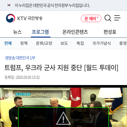
본
메
전
이 누리집은 대한민국 공식 전자정부 누리집입니다.
문
뉴
체
바
바
메
KTV 국민방송
온 에어
로
로
뉴
공식 누리집 주소 확인하기
메뉴 열기
가
가
바
go.kr 주소를 사용하는 누리집은 대한민국 정부기관이 관리하는 누리집입
기
기
로
뉴스
프로그램
온라인콘텐츠
편성표
니다.
가
이밖에 or.kr 또는 .kr등 다른 도메인 주소를 사용하고 있다면 아래 URL에
기
전체
정책
문화/교양
보도
특집
국가기념식
종영
서 도메인 주소를 확인해 보세요
운영중인 공식 누리집보기
생방송 대한민국 1부
트럼프, 우크라 군사 지원 중단 [월드 투데이]
등록일 : 2025.03.05 13:32