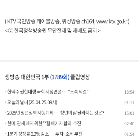
( KTV 국민방송 케이블방송, 위성방송 ch164,
www.ktv.go.kr
)
< ⓒ 한국정책방송원 무단전재 및 재배포 금지 >
생방송 대한민국 1부
(1789회)
클립영상
한덕수 권한대행 국회 시정연설···"조속 의결"
18:54
오늘의 날씨 (25. 04. 25. 09시)
01:11
2025년 청년정책 시행계획···청년의 삶 달라지는 것은?
15:01
한미, 관세 폐지 위한 '7월 패키지 합의' 추진
02:40
1분기 성장률 0.2% 감소···투자·소비 부진
01:54