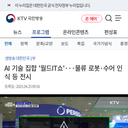
본
메
전
이 누리집은 대한민국 공식 전자정부 누리집입니다.
문
뉴
체
바
바
메
KTV 국민방송
온 에어
로
로
뉴
공식 누리집 주소 확인하기
메뉴 열기
가
가
바
go.kr 주소를 사용하는 누리집은 대한민국 정부기관이 관리하는 누리집입
기
기
로
뉴스
프로그램
온라인콘텐츠
편성표
니다.
가
이밖에 or.kr 또는 .kr등 다른 도메인 주소를 사용하고 있다면 아래 URL에
기
전체
정책
문화/교양
보도
특집
국가기념식
종영
서 도메인 주소를 확인해 보세요
운영중인 공식 누리집보기
생방송 대한민국 1부
AI 기술 집합 '월드IT쇼'···물류 로봇·수어 인
식 등 전시
등록일 : 2025.04.25 09:56