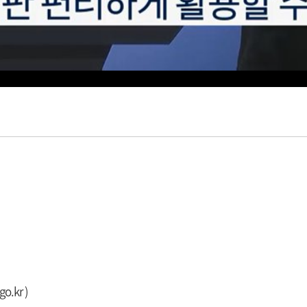
go.kr
)