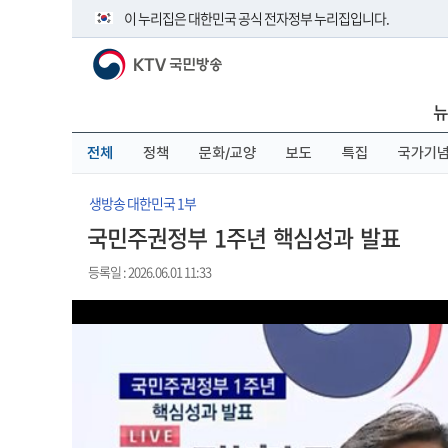
본
메
전
이 누리집은 대한민국 공식 전자정부 누리집입니다.
문
뉴
체
바
바
메
KTV 국민방송
로
로
뉴
공식 누리집 주소 확인하기
가
가
바
go.kr 주소를 사용하는 누리집은 대한민국 정부기관이 관리하
기
기
로
뉴
이밖에 or.kr 또는 .kr등 다른 도메인 주소를 사용하고 있다면 
가
기
운영중인 공식 누리집보기
전체
정책
문화/교양
보도
특집
국가기
생방송 대한민국 1부
국민주권정부 1주년 핵심성과 발표
등록일 : 2026.06.01 11:33