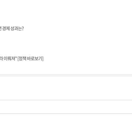
년 경제 성과는?
 이뤄져" [정책 바로보기]