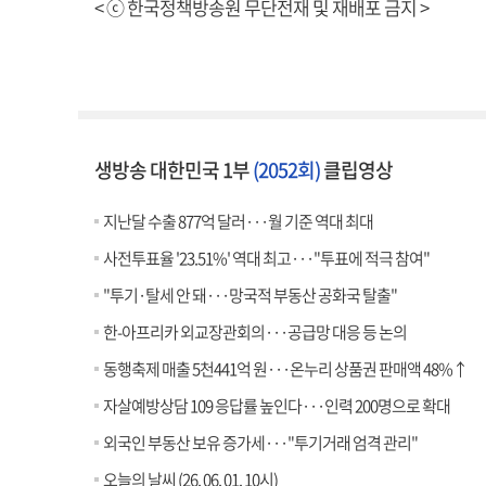
< ⓒ 한국정책방송원 무단전재 및 재배포 금지 >
생방송 대한민국 1부
(2052회)
클립영상
지난달 수출 877억 달러···월 기준 역대 최대
사전투표율 '23.51%' 역대 최고···"투표에 적극 참여"
"투기·탈세 안 돼···망국적 부동산 공화국 탈출"
한-아프리카 외교장관회의···공급망 대응 등 논의
동행축제 매출 5천441억 원···온누리 상품권 판매액 48%↑
자살예방상담 109 응답률 높인다···인력 200명으로 확대
외국인 부동산 보유 증가세···"투기거래 엄격 관리"
오늘의 날씨 (26. 06. 01. 10시)