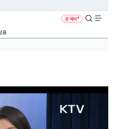
온 에어
메뉴 열기
성표