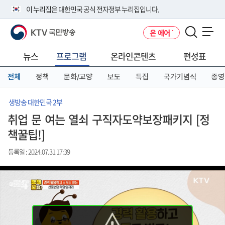
본
메
전
이 누리집은 대한민국 공식 전자정부 누리집입니다.
문
뉴
체
바
바
메
KTV 국민방송
온 에어
로
로
뉴
공식 누리집 주소 확인하기
메뉴 열기
가
가
바
go.kr 주소를 사용하는 누리집은 대한민국 정부기관이 관리하는 누리집입
기
기
로
뉴스
프로그램
온라인콘텐츠
편성표
니다.
가
이밖에 or.kr 또는 .kr등 다른 도메인 주소를 사용하고 있다면 아래 URL에
기
전체
정책
문화/교양
보도
특집
국가기념식
종영
서 도메인 주소를 확인해 보세요
운영중인 공식 누리집보기
생방송 대한민국 2부
취업 문 여는 열쇠 구직자도약보장패키지 [정
책꿀팁!]
등록일 : 2024.07.31 17:39