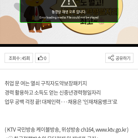
조회수 : 45회
0
공유하기
취업 문 여는 열쇠 구직자도약보장패키지
경력 활용하고 소득도 얻는 신중년경력형일자리
업무 공백 걱정 끝! 대체인력···채용은 '인재채움뱅크'로
( KTV 국민방송 케이블방송, 위성방송 ch164,
www.ktv.go.kr
)