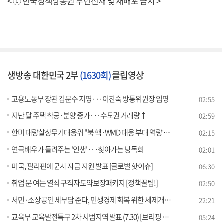
< ⓒ 한국정책방송원 무단전재 및 재배포 금지 >
생방송 대한민국 2부
(1630회)
클립영상
고용노동부 장관 김문수 지명···이진숙 방통위원장 임명
02:55
지난 달 주택 착공·분양 증가···수도권 거래량↑
02:59
한미 대량살상무기대응위 "북 핵·WMD 대응 부대 역량 강화"
02:15
연극배우가 들려주는 '인생'···찾아가는 낭독회
02:01
미국, 필리핀에 군사 자금 지원 발표 [글로벌 핫이슈]
06:30
취업 문 여는 열쇠 구직자도약보장패키지 [정책꿀팁!]
02:50
서민·소상공인 세부담 준다, 민생경제 회복 위한 세제개편은? [경제&이슈]
22:21
교육부 교육발전특구 2차 시범지역 발표 (7.30) [브리핑 인사이트]
05:24