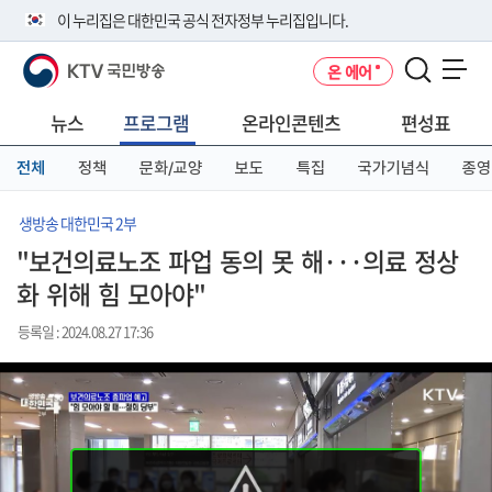
본
메
전
이 누리집은 대한민국 공식 전자정부 누리집입니다.
문
뉴
체
바
바
메
KTV 국민방송
온 에어
로
로
뉴
공식 누리집 주소 확인하기
메뉴 열기
가
가
바
go.kr 주소를 사용하는 누리집은 대한민국 정부기관이 관리하는 누리집입
기
기
로
뉴스
프로그램
온라인콘텐츠
편성표
니다.
가
이밖에 or.kr 또는 .kr등 다른 도메인 주소를 사용하고 있다면 아래 URL에
기
전체
정책
문화/교양
보도
특집
국가기념식
종영
서 도메인 주소를 확인해 보세요
운영중인 공식 누리집보기
생방송 대한민국 2부
"보건의료노조 파업 동의 못 해···의료 정상
화 위해 힘 모아야"
등록일 : 2024.08.27 17:36