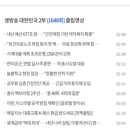
생방송 대한민국 2부
(1648회)
클립영상
내년 예산 677조 원···"건전재정 기반 약자복지 확충"
02:48
"보건의료노조 파업 동의 못 해···의료 정상화 위해 힘 모아야"
02:49
가계대출 계획 초과은행, DSR 관리 강화
01:49
한미공군, 연합 실사격 훈련···적 동시도발 대응
02:12
늘봄학교 현장 점검···"원활한 안착 지원"
01:43
공무원 심층건강진단 제공···긴급 직무휴지제 도입
02:01
총리 백브리핑 2주년···'총 40회·470개 질문'
00:34
이란, 이스라엘 공격 방침 재확인 [글로벌 핫이슈]
05:06
매일 타는 대중교통 K-패스 환급 받으세요 [정책꿀팁!]
02:28
생계급여 '역대 최대'···내년 나라 살림, 이렇게 쓴다 [경제&이슈]
20:43