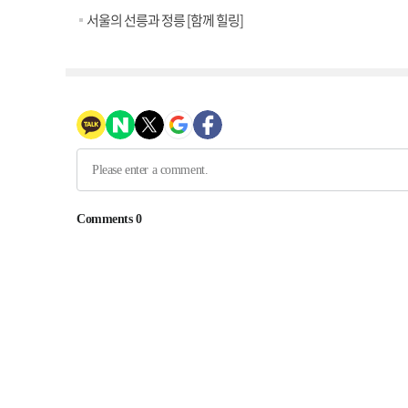
서울의 선릉과 정릉 [함께 힐링]