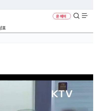
온 에어
메뉴 열기
성표