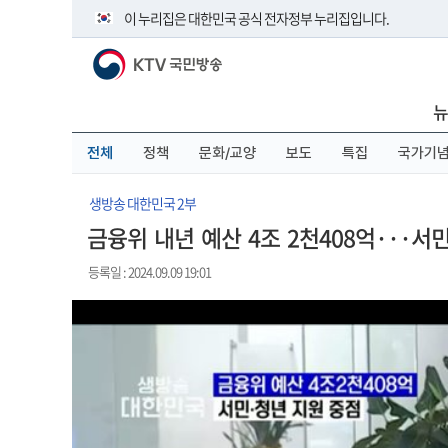
본
메
전
이 누리집은 대한민국 공식 전자정부 누리집입니다.
문
뉴
체
바
바
메
KTV 국민방송
로
로
뉴
공식 누리집 주소 확인하기
가
가
바
go.kr 주소를 사용하는 누리집은 대한민국 정부기관이 관리하
기
기
로
뉴
이밖에 or.kr 또는 .kr등 다른 도메인 주소를 사용하고 있다면 
가
기
운영중인 공식 누리집보기
전체
정책
문화/교양
보도
특집
국가기
생방송 대한민국 2부
금융위 내년 예산 4조 2천408억···서
등록일 : 2024.09.09 19:01