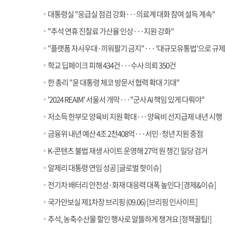
대통령실 "응급실 점검 강화···의료계 대화 참여 설득 계속"
"추석 연휴 진찰료 가산율 인상···지원 강화"
"플랫폼 자사우대·끼워팔기 금지"··· '대규모유통법'으로 규제
학교 딥페이크 피해 434건···수사 의뢰 350건
한 총리 "윤 대통령 체코 방문서 협력 확대 기대"
'2024 REAIM' 서울서 개막···"군사 AI 책임 있게 다뤄야"
저소득 한부모 양육비 지원 확대···양육비 선지급제 내년 시행
금융위 내년 예산 4조 2천408억···서민·청년 지원 중점
K-콘텐츠 불법 재생 사이트 운영해 27억 원 챙긴 일당 검거
알제리 대통령 연임 성공 [글로벌 핫이슈]
전기차 배터리 안전성·화재 대응력 대폭 높인다 [경제&이슈]
국가안보실 제1차장 브리핑 (09.06) [브리핑 인사이트]
추석, 농축수산물 할인 행사로 알뜰하게 챙겨요 [정책꿀팁!]