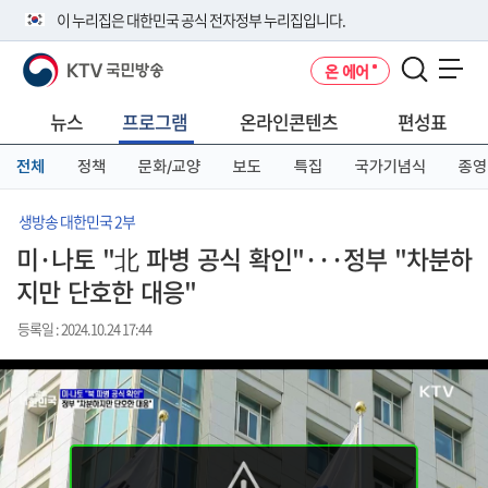
본
메
전
이 누리집은 대한민국 공식 전자정부 누리집입니다.
문
뉴
체
바
바
메
KTV 국민방송
온 에어
로
로
뉴
공식 누리집 주소 확인하기
메뉴 열기
가
가
바
go.kr 주소를 사용하는 누리집은 대한민국 정부기관이 관리하는 누리집입
기
기
로
뉴스
프로그램
온라인콘텐츠
편성표
니다.
가
이밖에 or.kr 또는 .kr등 다른 도메인 주소를 사용하고 있다면 아래 URL에
기
전체
정책
문화/교양
보도
특집
국가기념식
종영
서 도메인 주소를 확인해 보세요
운영중인 공식 누리집보기
생방송 대한민국 2부
미·나토 "北 파병 공식 확인"···정부 "차분하
지만 단호한 대응"
등록일 : 2024.10.24 17:44