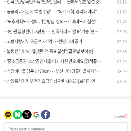
한국 1인당 국민소득 3만6천 달러···올해도 일본 앞설 것
02:16
공공의료기관에 '특별수당'···"의료개혁, 영리화 아냐"
01:58
'노후계획도시 정비 기본방침' 심의···"미래도시 실현"
02:48
3만 원 입장권이 28만 원···한국시리즈 '암표' 기승 [현장고발]
03:08
고향사랑기부 모금액 325억···전년 대비 증가
00:30
블링컨 "이스라엘, 전략적 목표 달성" [글로벌 핫이슈]
05:36
'중소금융권' 소상공인 대출 이자 지원 받으세요 [정책꿀팁!]
02:50
청정바다를 담은 1,470km···부산부터 땅끝마을까지 '남파랑길' [여행을 떠나요]
18:00
산업통상자원부 전기요금 인상 관련 (10.23) [브리핑 인사이트]
03:58