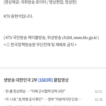
(영상제공: 국회방송 로이터 / 영상편집: 정성헌)
KTV 윤현석입니다.
( KTV 국민방송 케이블방송, 위성방송 ch164,
www.ktv.go.kr
)
< ⓒ 한국정책방송원 무단전재 및 재배포 금지 >
생방송 대한민국 2부
(1683회)
클립영상
한-폴 정상회담···"러북 군사협력 강력 규탄"
02:51
미·나토 "北 파병 공식 확인"···정부 "차분하지만 단호한 대응"
02:38