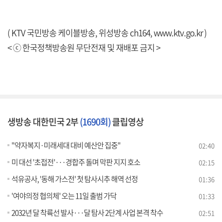
( KTV 국민방송 케이블방송, 위성방송 ch164,
www.ktv.go.kr
)
< ⓒ 한국정책방송원 무단전재 및 재배포 금지 >
생방송 대한민국 2부
(1690회)
클립영상
"약자복지·미래세대 대비 예산안 집중"
02:40
미 대선 '초접전'···경합주 돌며 막판 지지 호소
02:15
석유공사, '동해 가스전' 첫 탐사시추 해역 선정
01:36
'여야의정 협의체' 오는 11일 출범 가닥
01:33
2032년 달 착륙선 발사···달 탐사 2단계 사업 본격 착수
02:51