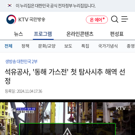
본
메
전
이 누리집은 대한민국 공식 전자정부 누리집입니다.
문
뉴
체
바
바
메
KTV 국민방송
온 에어
로
로
뉴
공식 누리집 주소 확인하기
메뉴 열기
가
가
바
go.kr 주소를 사용하는 누리집은 대한민국 정부기관이 관리하는 누리집입
기
기
로
뉴스
프로그램
온라인콘텐츠
편성표
니다.
가
이밖에 or.kr 또는 .kr등 다른 도메인 주소를 사용하고 있다면 아래 URL에
기
전체
정책
문화/교양
보도
특집
국가기념식
종영
서 도메인 주소를 확인해 보세요
운영중인 공식 누리집보기
생방송 대한민국 2부
석유공사, '동해 가스전' 첫 탐사시추 해역 선
정
등록일 : 2024.11.04 17:36