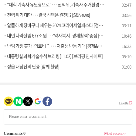
"대학 기숙사 유닛형으로"···권익위, 기숙사 주거환경 개선안 권고
02:47
전력 위기 대만···결국 선택은 원전!!? [S&News]
03:56
알뜰하게 장바구니 채우는 2024 코리아세일페스타 [정책꿀팁!]
03:11
내년 나라살림 677조 원···‘약자복지·경제활력’ 중점 [오늘의 이슈]
10:46
난임 가정 휴가·의료비↑···저출생 반등 기대 [경제&이슈]
16:33
대통령실 과학기술수석 브리핑(11.03) [브리핑 인사이트]
05:10
정읍 내장산의 단풍 [함께 힐링]
01:00