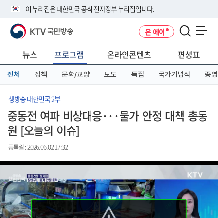
본
메
전
이 누리집은 대한민국 공식 전자정부 누리집입니다.
문
뉴
체
바
바
메
KTV 국민방송
온 에어
로
로
뉴
공식 누리집 주소 확인하기
메뉴 열기
가
가
바
go.kr 주소를 사용하는 누리집은 대한민국 정부기관이 관리하는 누리집입
기
기
로
뉴스
프로그램
온라인콘텐츠
편성표
니다.
가
이밖에 or.kr 또는 .kr등 다른 도메인 주소를 사용하고 있다면 아래 URL에
기
전체
정책
문화/교양
보도
특집
국가기념식
종영
서 도메인 주소를 확인해 보세요
운영중인 공식 누리집보기
생방송 대한민국 2부
중동전 여파 비상대응···물가 안정 대책 총동
원 [오늘의 이슈]
등록일 : 2026.06.02 17:32