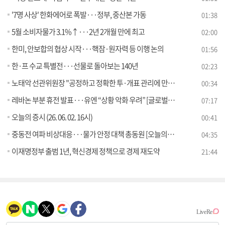
'7명 사상' 한화에어로 폭발···정부, 중산본 가동
01:38
5월 소비자물가 3.1%↑···2년 2개월 만에 최고
02:00
한미, 안보합의 협상 시작···핵잠·원자력 등 이행 논의
01:56
한·프 수교 특별전···선물로 돌아보는 140년
02:23
노태악 선관위원장 "공정하고 정확한 투·개표 관리에 만전"
00:34
레바논 부분 휴전 발표···유엔 “상황 악화 우려” [글로벌 핫이슈]
07:17
오늘의 증시 (26. 06. 02. 16시)
00:41
중동전 여파 비상대응···물가 안정 대책 총동원 [오늘의 이슈]
04:35
이재명정부 출범 1년, 혁신경제 정책으로 경제 재도약
21:44