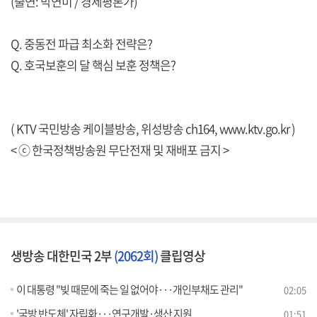
(출연: 박연미 / 경제평론가)
Q. 중동전 파급 최소화 전략은?
Q. 호국보훈의 달 핵심 보훈 정책은?
( KTV 국민방송 케이블방송, 위성방송 ch164,
www.ktv.go.kr
)
< ⓒ 한국정책방송원 무단전재 및 재배포 금지 >
생방송 대한민국 2부
(2062회)
클립영상
이 대통령 "빚 때문에 죽는 일 없어야···개인부채도 관리"
02:05
'국방 반도체' 자립화···연구개발·생산 지원
01:51