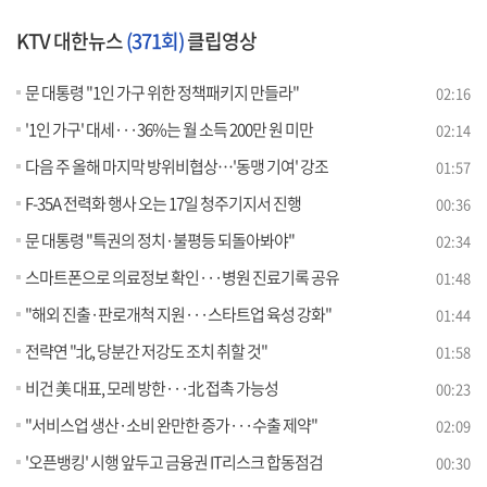
KTV 대한뉴스
(371회)
클립영상
문 대통령 "1인 가구 위한 정책패키지 만들라"
02:16
'1인 가구' 대세···36%는 월 소득 200만 원 미만
02:14
다음 주 올해 마지막 방위비협상…'동맹 기여' 강조
01:57
F-35A 전력화 행사 오는 17일 청주기지서 진행
00:36
문 대통령 "특권의 정치·불평등 되돌아봐야"
02:34
스마트폰으로 의료정보 확인···병원 진료기록 공유
01:48
"해외 진출·판로개척 지원···스타트업 육성 강화"
01:44
전략연 "北, 당분간 저강도 조치 취할 것"
01:58
비건 美 대표, 모레 방한···北 접촉 가능성
00:23
"서비스업 생산·소비 완만한 증가···수출 제약"
02:09
'오픈뱅킹' 시행 앞두고 금융권 IT리스크 합동점검
00:30