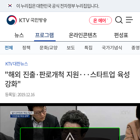
본
메
전
이 누리집은 대한민국 공식 전자정부 누리집입니다.
문
뉴
체
바
바
메
KTV 국민방송
온 에어
로
로
뉴
공식 누리집 주소 확인하기
메뉴 열기
가
가
바
go.kr 주소를 사용하는 누리집은 대한민국 정부기관이 관리하는 누리집입
기
기
로
뉴스
프로그램
온라인콘텐츠
편성표
니다.
가
이밖에 or.kr 또는 .kr등 다른 도메인 주소를 사용하고 있다면 아래 URL에
기
전체
정책
문화/교양
보도
특집
국가기념식
종영
서 도메인 주소를 확인해 보세요
운영중인 공식 누리집보기
KTV 대한뉴스
"해외 진출·판로개척 지원···스타트업 육성
강화"
등록일 : 2019.12.16