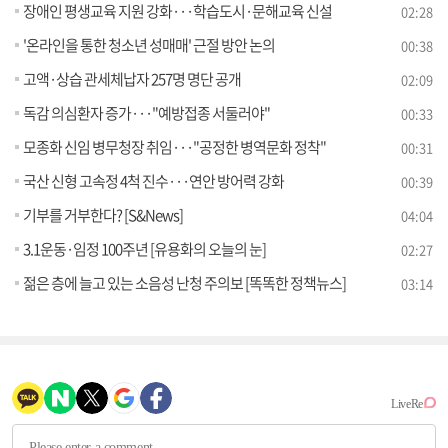
장애인 평생교육 지원 강화···학습도시·문해교육 신설
02:28
'온라인을 통한 청소년 성매매' 근절 방안 논의
00:38
고액·상습 관세체납자 257명 명단 공개
02:09
독감 의심환자 증가···"예방접종 서둘러야"
00:33
모종화 신임 병무청장 취임···"공정한 병역문화 정착"
00:31
국산 신형 고속정 4척 진수···연안 방어력 강화
00:39
기부를 거부한다? [S&News]
04:04
3.1운동·임정 100주년 [유용화의 오늘의 눈]
02:27
젊은 층에 늘고 있는 소음성 난청 주의보 [똑똑한 정책뉴스]
03:14