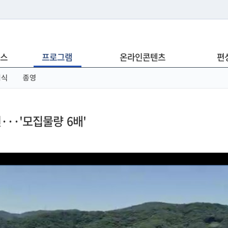
는 누리집입니다.
스
프로그램
온라인콘텐츠
편
아래 URL에서 도메인 주소를 확인해 보세요
념식
종영
···'모집물량 6배'