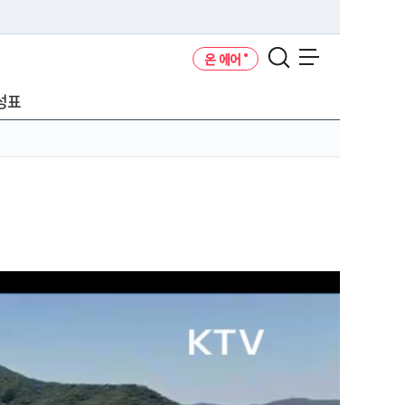
온 에어
메뉴 열기
성표