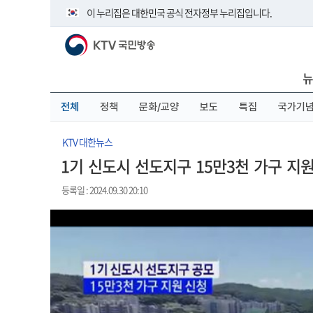
본
메
전
이 누리집은 대한민국 공식 전자정부 누리집입니다.
문
뉴
체
바
바
메
KTV 국민방송
로
로
뉴
공식 누리집 주소 확인하기
가
가
바
go.kr 주소를 사용하는 누리집은 대한민국 정부기관이 관리하
기
기
로
뉴
이밖에 or.kr 또는 .kr등 다른 도메인 주소를 사용하고 있다면 
가
기
운영중인 공식 누리집보기
전체
정책
문화/교양
보도
특집
국가기
KTV 대한뉴스
1기 신도시 선도지구 15만3천 가구 지원
등록일 : 2024.09.30 20:10