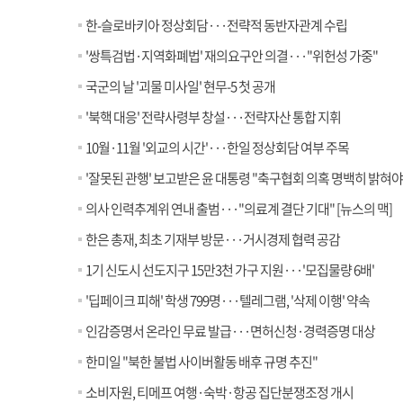
한-슬로바키아 정상회담···전략적 동반자관계 수립
'쌍특검법·지역화폐법' 재의요구안 의결···"위헌성 가중"
국군의 날 '괴물 미사일' 현무-5 첫 공개
'북핵 대응' 전략사령부 창설···전략자산 통합 지휘
10월·11월 '외교의 시간'···한일 정상회담 여부 주목
'잘못된 관행' 보고받은 윤 대통령 "축구협회 의혹 명백히 밝혀야
의사 인력추계위 연내 출범···"의료계 결단 기대" [뉴스의 맥]
한은 총재, 최초 기재부 방문···거시경제 협력 공감
1기 신도시 선도지구 15만3천 가구 지원···'모집물량 6배'
'딥페이크 피해' 학생 799명···텔레그램, '삭제 이행' 약속
인감증명서 온라인 무료 발급···면허신청·경력증명 대상
한미일 "북한 불법 사이버활동 배후 규명 추진"
소비자원, 티메프 여행·숙박·항공 집단분쟁조정 개시