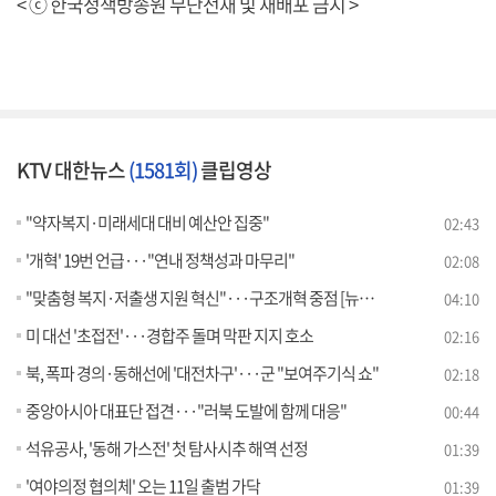
< ⓒ 한국정책방송원 무단전재 및 재배포 금지 >
KTV 대한뉴스
(1581회)
클립영상
"약자복지·미래세대 대비 예산안 집중"
02:43
'개혁' 19번 언급···"연내 정책성과 마무리"
02:08
"맞춤형 복지·저출생 지원 혁신"···구조개혁 중점 [뉴스의 맥]
04:10
미 대선 '초접전'···경합주 돌며 막판 지지 호소
02:16
북, 폭파 경의·동해선에 '대전차구'···군 "보여주기식 쇼"
02:18
중앙아시아 대표단 접견···"러북 도발에 함께 대응"
00:44
석유공사, '동해 가스전' 첫 탐사시추 해역 선정
01:39
'여야의정 협의체' 오는 11일 출범 가닥
01:39