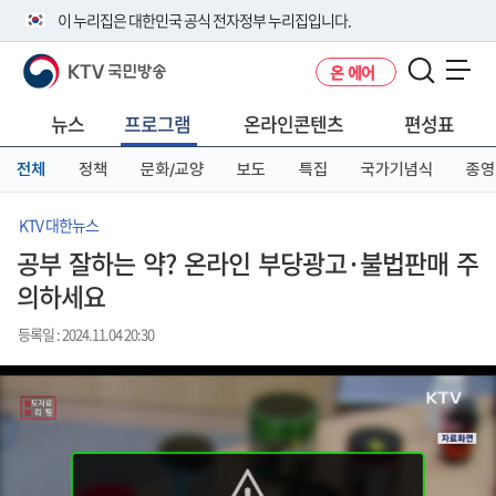
본
메
전
이 누리집은 대한민국 공식 전자정부 누리집입니다.
문
뉴
체
바
바
메
KTV 국민방송
온 에어
로
로
뉴
공식 누리집 주소 확인하기
메뉴 열기
가
가
바
go.kr 주소를 사용하는 누리집은 대한민국 정부기관이 관리하는 누리집입
기
기
로
뉴스
프로그램
온라인콘텐츠
편성표
니다.
가
이밖에 or.kr 또는 .kr등 다른 도메인 주소를 사용하고 있다면 아래 URL에
기
전체
정책
문화/교양
보도
특집
국가기념식
종영
서 도메인 주소를 확인해 보세요
운영중인 공식 누리집보기
KTV 대한뉴스
공부 잘하는 약? 온라인 부당광고·불법판매 주
의하세요
등록일 : 2024.11.04 20:30