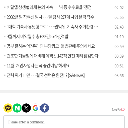
배달앱 상생협의체 논의 계속···'차등 수수료율' 쟁점
02:02
2032년 달 착륙선 발사···달 탐사 2단계 사업 본격 착수
02:55
"대학 기숙사 유닛형으로"···권익위, 기숙사 주거환경 개선안 권고
02:43
9월까지 마약밀수 총 623건 574kg 적발
01:10
공부 잘하는 약? 온라인 부당광고·불법판매 주의하세요
00:59
건조한 겨울철에 대비해 여객선 143척 안전 미리 점검한다
00:39
11월, 개인사업자는 꼭 중간예납 하세요
00:51
전력 위기 대만···결국 선택은 원전!!? [S&News]
03:56