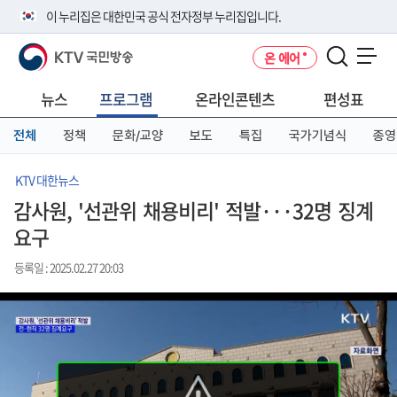
본
메
전
이 누리집은 대한민국 공식 전자정부 누리집입니다.
문
뉴
체
바
바
메
KTV 국민방송
온 에어
로
로
뉴
공식 누리집 주소 확인하기
메뉴 열기
가
가
바
go.kr 주소를 사용하는 누리집은 대한민국 정부기관이 관리하는 누리집입
기
기
로
뉴스
프로그램
온라인콘텐츠
편성표
니다.
가
이밖에 or.kr 또는 .kr등 다른 도메인 주소를 사용하고 있다면 아래 URL에
기
전체
정책
문화/교양
보도
특집
국가기념식
종영
서 도메인 주소를 확인해 보세요
운영중인 공식 누리집보기
KTV 대한뉴스
감사원, '선관위 채용비리' 적발···32명 징계
요구
등록일 : 2025.02.27 20:03