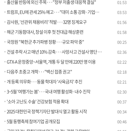
출산율 반등에 외신 주목···"정부 저출생 대응책 결실"
01:53
트럼프, EU에 관세 25% 예고···"대미 소통 강화·기업피해 최소화" [뉴스의 맥]
03:53
감사원, '선관위 채용비리' 적발···32명 징계요구
01:56
해군 기동함대사, 창설 이후 첫 전대급 해상훈련
01:58
국정원 "북한군 추가파병 정황···규모 파악 중"
00:25
건설 추락 사고 매년 10% 감축···사망사고 건설사 명단 공개
02:36
GTX-A 운정중앙~서울역, 개통 두 달 만에 220만 명 이용
02:22
다음주 초중고 개학···"백신 접종 권고"
02:18
개 등록 의무화···동물 학대자 '사육금지' 추진
02:21
3~5월 '여행가는 봄'···국내 여행 활성화·내수 진작
02:30
'소아 고난도 수술' 건강보험 적용 확대
00:37
2025 대한민국 정책기자단 발대식 열고 활동 시작
00:34
5월 동행축제 참여기업 공개모집
00:46