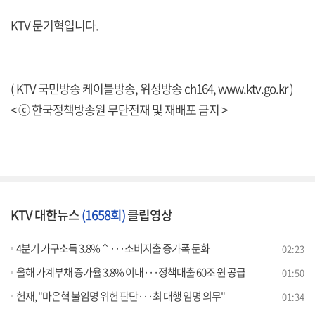
KTV 문기혁입니다.
( KTV 국민방송 케이블방송, 위성방송 ch164,
www.ktv.go.kr
)
< ⓒ 한국정책방송원 무단전재 및 재배포 금지 >
KTV 대한뉴스
(1658회)
클립영상
4분기 가구소득 3.8%↑···소비지출 증가폭 둔화
02:23
올해 가계부채 증가율 3.8% 이내···정책대출 60조 원 공급
01:50
헌재, "마은혁 불임명 위헌 판단···최 대행 임명 의무"
01:34