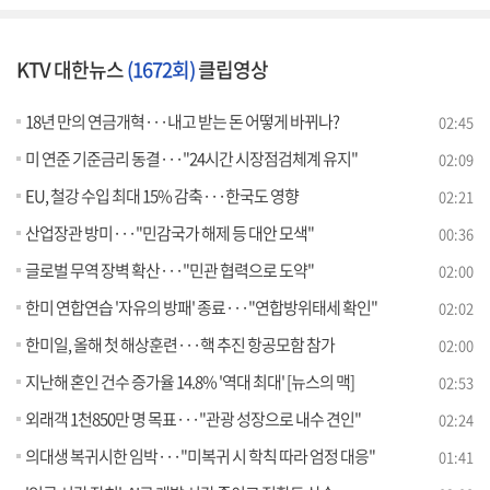
KTV 대한뉴스
(1672회)
클립영상
18년 만의 연금개혁···내고 받는 돈 어떻게 바뀌나?
02:45
미 연준 기준금리 동결···"24시간 시장점검체계 유지"
02:09
EU, 철강 수입 최대 15% 감축···한국도 영향
02:21
산업장관 방미···"민감국가 해제 등 대안 모색"
00:36
글로벌 무역 장벽 확산···"민관 협력으로 도약"
02:00
한미 연합연습 '자유의 방패' 종료···"연합방위태세 확인"
02:02
한미일, 올해 첫 해상훈련···핵 추진 항공모함 참가
02:00
지난해 혼인 건수 증가율 14.8% '역대 최대' [뉴스의 맥]
02:53
외래객 1천850만 명 목표···"관광 성장으로 내수 견인"
02:24
의대생 복귀시한 임박···"미복귀 시 학칙 따라 엄정 대응"
01:41