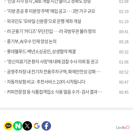
'인공 시각 장치', AI로 개발 시간 줄이고 정확도 상승
02:08
'지방 준공 후 미분양 주택' 매입 공고···3천 가구 규모
02:19
외국인도 '모바일 신분증'으로 은행 계좌 개설
01:19
러 군용기 '카디즈' 무단진입···러 국방무관 불러 항의
00:41
중기부, AI 우수 인재 양성 논의
00:28
롯데웰푸드-백년소상공인, 상생협약 체결
00:32
'정신의료기관 환자 사망'에 대해 검찰 수사 의뢰 등 권고
01:06
공영주차장 내 전기차 전용주차구역, 화재안전성 강화 필요
00:52
자동차보험 비교·추천서비스 2.0이 시작됩니다
00:47
커피전문점 등 식품접객업소 식용 얼음 수거·검사 결과 발표
00:45