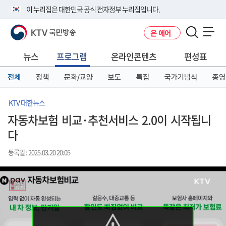
본
메
전
이 누리집은 대한민국 공식 전자정부 누리집입니다.
문
뉴
체
바
바
메
KTV 국민방송
온 에어
로
로
뉴
공식 누리집 주소 확인하기
메뉴 열기
가
가
바
go.kr 주소를 사용하는 누리집은 대한민국 정부기관이 관리하는 누리집입
기
기
로
뉴스
프로그램
온라인콘텐츠
편성표
니다.
가
이밖에 or.kr 또는 .kr등 다른 도메인 주소를 사용하고 있다면 아래 URL에
기
전체
정책
문화/교양
보도
특집
국가기념식
종영
서 도메인 주소를 확인해 보세요
운영중인 공식 누리집보기
KTV 대한뉴스
자동차보험 비교·추천서비스 2.0이 시작됩니
다
등록일 : 2025.03.20 20:05