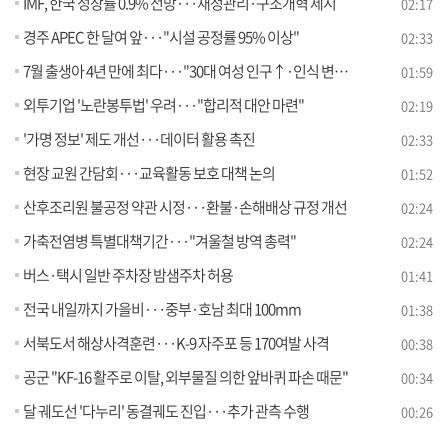
IMF, 한국 성장률 0.9% 전망···재정관리·구조개혁 제시
02:17
경주 APEC 한 달여 앞···"시설 공정률 95% 이상"
02:33
7월 출생아 4년 만에 최다···"30대 여성 인구↑·인식 변화"
01:59
외투기업 '노란봉투법' 우려···"합리적 대안 마련"
02:19
'가명 정보' 제도 개선···데이터 활용 촉진
02:33
현장 교원 간담회···교육활동 보호 대책 논의
01:52
산후조리원 불공정 약관 시정···환불·손해배상 규정 개선
02:24
가축전염병 특별대책기간···"겨울철 방역 총력"
02:24
버스·택시 일반 주차장 밤샘주차 허용
01:41
전국 내일까지 가을비···중부·호남 최대 100mm
01:38
서북도서 해상사격훈련···K-9 자주포 등 170여발 사격
00:38
공군 "KF-16 활주로 이탈, 외부물질 의한 앞바퀴 파손 때문"
00:34
달 궤도선 '다누리' 동결궤도 진입···추가 관측 수행
00:26