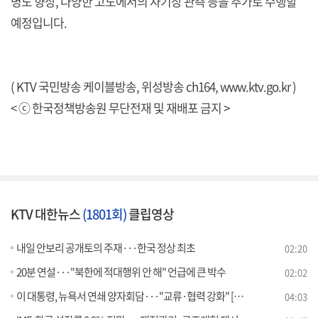
명도 향상, 다양한 고도에서의 자기장 관측 등을 추가로 수행할
예정입니다.
( KTV 국민방송 케이블방송, 위성방송 ch164,
www.ktv.go.kr
)
< ⓒ 한국정책방송원 무단전재 및 재배포 금지 >
KTV 대한뉴스
(1801회)
클립영상
내일 안보리 공개토의 주재···한국 정상 최초
02:20
20분 연설···"북한에 적대행위 안 해" 언급에 큰 박수
02:02
이 대통령, 뉴욕서 연쇄 양자회담···"교류·협력 강화" [뉴스의 맥]
04:03