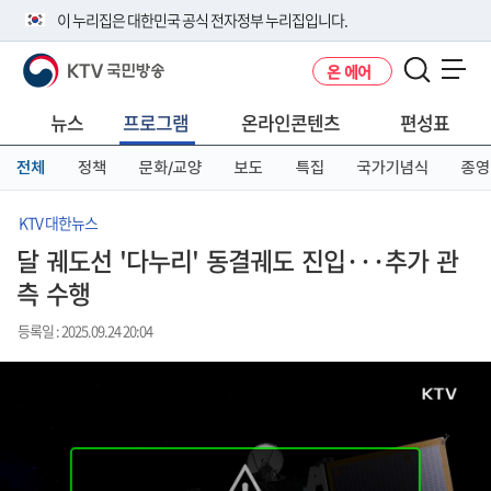
본
메
전
이 누리집은 대한민국 공식 전자정부 누리집입니다.
문
뉴
체
바
바
메
KTV 국민방송
온 에어
로
로
뉴
공식 누리집 주소 확인하기
메뉴 열기
가
가
바
go.kr 주소를 사용하는 누리집은 대한민국 정부기관이 관리하는 누리집입
기
기
로
뉴스
프로그램
온라인콘텐츠
편성표
니다.
가
이밖에 or.kr 또는 .kr등 다른 도메인 주소를 사용하고 있다면 아래 URL에
기
전체
정책
문화/교양
보도
특집
국가기념식
종영
서 도메인 주소를 확인해 보세요
운영중인 공식 누리집보기
KTV 대한뉴스
달 궤도선 '다누리' 동결궤도 진입···추가 관
측 수행
등록일 : 2025.09.24 20:04