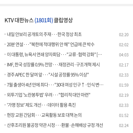
KTV 대한뉴스
(1801회)
클립영상
내일 안보리 공개토의 주재···한국 정상 최초
02:20
20분 연설···"북한에 적대행위 안 해" 언급에 큰 박수
02:02
이 대통령, 뉴욕서 연쇄 양자회담···"교류·협력 강화" [뉴스의 맥]
04:03
IMF, 한국 성장률 0.9% 전망···재정관리·구조개혁 제시
02:17
경주 APEC 한 달여 앞···"시설 공정률 95% 이상"
02:33
7월 출생아 4년 만에 최다···"30대 여성 인구↑·인식 변화"
01:59
외투기업 '노란봉투법' 우려···"합리적 대안 마련"
02:19
'가명 정보' 제도 개선···데이터 활용 촉진
02:33
현장 교원 간담회···교육활동 보호 대책 논의
01:52
산후조리원 불공정 약관 시정···환불·손해배상 규정 개선
02:24