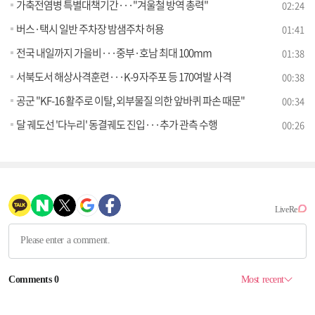
가축전염병 특별대책기간···"겨울철 방역 총력"
02:24
버스·택시 일반 주차장 밤샘주차 허용
01:41
전국 내일까지 가을비···중부·호남 최대 100mm
01:38
서북도서 해상사격훈련···K-9 자주포 등 170여발 사격
00:38
공군 "KF-16 활주로 이탈, 외부물질 의한 앞바퀴 파손 때문"
00:34
달 궤도선 '다누리' 동결궤도 진입···추가 관측 수행
00:26