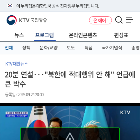
본
메
전
이 누리집은 대한민국 공식 전자정부 누리집입니다.
문
뉴
체
바
바
메
KTV 국민방송
온 에어
로
로
뉴
공식 누리집 주소 확인하기
메뉴 열기
가
가
바
go.kr 주소를 사용하는 누리집은 대한민국 정부기관이 관리하는 누리집입
기
기
로
뉴스
프로그램
온라인콘텐츠
편성표
니다.
가
이밖에 or.kr 또는 .kr등 다른 도메인 주소를 사용하고 있다면 아래 URL에
기
전체
정책
문화/교양
보도
특집
국가기념식
종영
서 도메인 주소를 확인해 보세요
운영중인 공식 누리집보기
KTV 대한뉴스
20분 연설···"북한에 적대행위 안 해" 언급에
큰 박수
등록일 : 2025.09.24 20:00