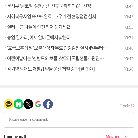
문체부 '글로벌 K-컨벤션' 신규 국제회의 8개 선정
00:47
재해복구사업 66.9% 완료···우기 전 현장점검 실시
00:45
설레는 봄 나들이 안전 먼저 챙기세요!
00:55
농업 일자리, 이제 알바몬에서 찾는다
00:31
'호국보훈의 달' 보훈대상자 무료 건강검진 실시 4일부터 신청
00:40
어린이날에는 '한반도의 보물' 찾으러 국립생물자원관으로 오세요
00:42
감기약 먹어도 처벌? ! 약물 운전 처벌 강화 [클릭K+]
03:20