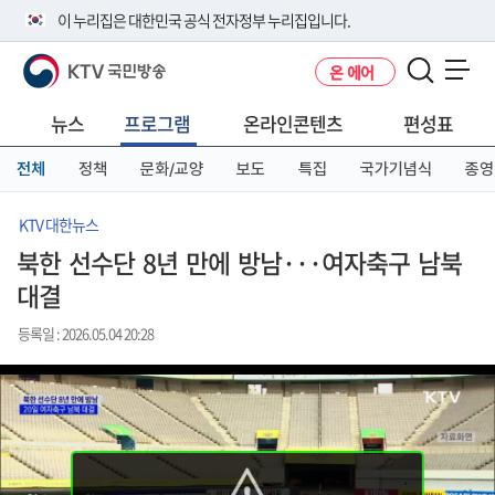
본
메
전
이 누리집은 대한민국 공식 전자정부 누리집입니다.
문
뉴
체
바
바
메
KTV 국민방송
온 에어
로
로
뉴
공식 누리집 주소 확인하기
메뉴 열기
가
가
바
go.kr 주소를 사용하는 누리집은 대한민국 정부기관이 관리하는 누리집입
기
기
로
뉴스
프로그램
온라인콘텐츠
편성표
니다.
가
이밖에 or.kr 또는 .kr등 다른 도메인 주소를 사용하고 있다면 아래 URL에
기
전체
정책
문화/교양
보도
특집
국가기념식
종영
서 도메인 주소를 확인해 보세요
운영중인 공식 누리집보기
KTV 대한뉴스
북한 선수단 8년 만에 방남···여자축구 남북
대결
등록일 : 2026.05.04 20:28