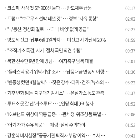
코스피, 사상 첫 6천900선 돌파···반도체주 급등
02:17
트럼프 "호르무즈 선박 빼낼 것"···정부 "자유 통항"
02:02
"부동산, 정상화 길로···'패닉 바잉' 없게 공급"
02:27
양도세 신고·납부 6월 1일까지···미신고 시 가산세 20%
01:59
"조작기소 특검, 시기·절차 국민 의견 수렴"
00:37
북한 선수단 8년 만에 방남···여자축구 남북 대결
02:01
'플라스틱 용기 위탁기업' 조사···납품대금 연동제 이행 점검
01:36
'변동성 컸던 4월 날씨'···잦은 강수·더위·건조 [뉴스의 맥]
03:22
기후 변화 읽는 '지구대기감시소'···온실가스 농도 관측
02:37
투표소 못 갈 땐 '거소투표'···1인당 최대 9표 행사
01:52
'K-브랜드' 위상에 짝퉁 급증···관세청, 위조상품 특별 단속
02:06
'아기 자가 수유 제품'···폐렴·질식 주의해야
01:53
강훈식 비서실장 "공공기관 퇴직자 부당 이익···수사 의뢰"
00:41