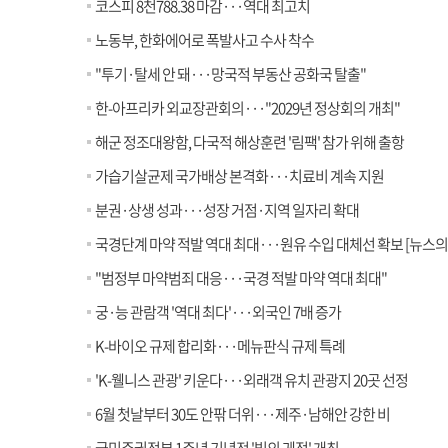
코스피 8천788.38 마감···역대 최고치
노동부, 한화에어로 폭발사고 수사 착수
"투기·탈세 안 돼···망국적 부동산 공화국 탈출"
한-아프리카 외교장관회의···"2029년 정상회의 개최"
해군 정조대왕함, 다국적 해상훈련 '림팩' 참가 위해 출항
가습기살균제 국가배상 본격화···치료비 계속 지원
분권·상생 성과···성장 거점·지역 일자리 확대
국경단계 마약 적발 역대 최대···원유 수입 대체선 확보 [뉴스의 
"범정부 마약범죄 대응···국경 적발 마약 역대 최대"
궁·능 관람객 '역대 최다'···외국인 7배 증가
K-바이오 규제 합리화···메뉴판식 규제 특례
'K-웰니스 관광' 키운다···외래객 유치 관광지 20곳 선정
6월 첫날부터 30도 안팎 더위···제주·남해안 강한 비