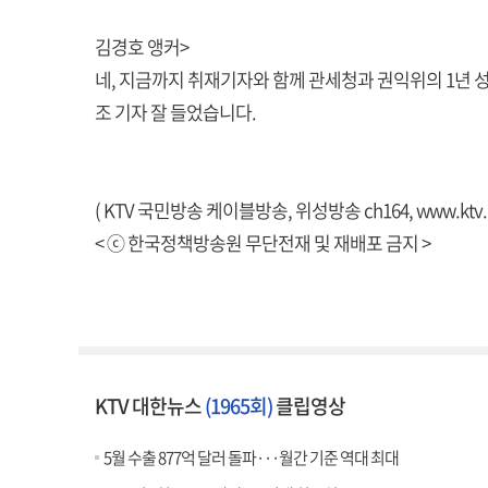
김경호 앵커>
네, 지금까지 취재기자와 함께 관세청과 권익위의 1년 
조 기자 잘 들었습니다.
( KTV 국민방송 케이블방송, 위성방송 ch164,
www.ktv.
< ⓒ 한국정책방송원 무단전재 및 재배포 금지 >
KTV 대한뉴스
(1965회)
클립영상
5월 수출 877억 달러 돌파···월간 기준 역대 최대