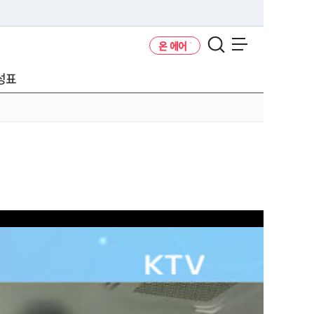
온 에어
메뉴 열기
성표