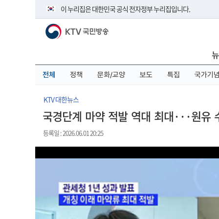
본
메
전
이 누리집은 대한민국 공식 전자정부 누리집입니다.
문
뉴
체
바
바
메
KTV 국민방송
로
로
뉴
공식 누리집 주소 확인하기
가
가
바
go.kr 주소를 사용하는 누리집은 대한민국 정부기관이 관리하
기
기
로
뉴
이밖에 or.kr 또는 .kr등 다른 도메인 주소를 사용하고 있다면 
가
기
운영중인 공식 누리집보기
전체
정책
문화/교양
보도
특집
국가기
KTV 대한뉴스
국경단계 마약 적발 역대 최대···원유 
등록일 : 2026.06.01 20:25