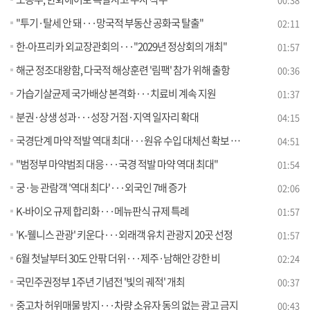
"투기·탈세 안 돼···망국적 부동산 공화국 탈출"
02:11
한-아프리카 외교장관회의···"2029년 정상회의 개최"
01:57
해군 정조대왕함, 다국적 해상훈련 '림팩' 참가 위해 출항
00:36
가습기살균제 국가배상 본격화···치료비 계속 지원
01:37
분권·상생 성과···성장 거점·지역 일자리 확대
04:15
국경단계 마약 적발 역대 최대···원유 수입 대체선 확보 [뉴스의 맥]
04:51
"범정부 마약범죄 대응···국경 적발 마약 역대 최대"
01:54
궁·능 관람객 '역대 최다'···외국인 7배 증가
02:06
K-바이오 규제 합리화···메뉴판식 규제 특례
01:57
'K-웰니스 관광' 키운다···외래객 유치 관광지 20곳 선정
01:57
6월 첫날부터 30도 안팎 더위···제주·남해안 강한 비
02:24
국민주권정부 1주년 기념전 '빛의 궤적' 개최
00:37
중고차 허위매물 방지···차량 소유자 동의 없는 광고 금지
00:43