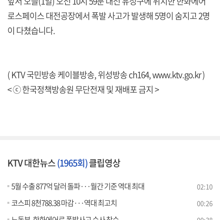
앞서 오늘(1일) 오전 10시 59분 대전 유성구에 위치한 한화에어
로스페이스 대전공장에서 폭발 사고가 발생해 5명이 숨지고 2명
이 다쳤습니다.
( KTV 국민방송 케이블방송, 위성방송 ch164,
www.ktv.go.kr
)
< ⓒ 한국정책방송원 무단전재 및 재배포 금지 >
KTV 대한뉴스
(1965회)
클립영상
5월 수출 877억 달러 돌파···월간 기준 역대 최대
02:10
코스피 8천788.38 마감···역대 최고치
00:26
노동부, 한화에어로 폭발사고 수사 착수
00:38