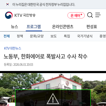
본
메
전
이 누리집은 대한민국 공식 전자정부 누리집입니다.
문
뉴
체
바
바
메
KTV 국민방송
온 에어
로
로
뉴
공식 누리집 주소 확인하기
메뉴 열기
가
가
바
go.kr 주소를 사용하는 누리집은 대한민국 정부기관이 관리하는 누리집입
기
기
로
뉴스
프로그램
온라인콘텐츠
편성표
니다.
가
이밖에 or.kr 또는 .kr등 다른 도메인 주소를 사용하고 있다면 아래 URL에
기
전체
정책
문화/교양
보도
특집
국가기념식
종영
서 도메인 주소를 확인해 보세요
운영중인 공식 누리집보기
KTV 대한뉴스
노동부, 한화에어로 폭발사고 수사 착수
등록일 : 2026.06.01 20:03