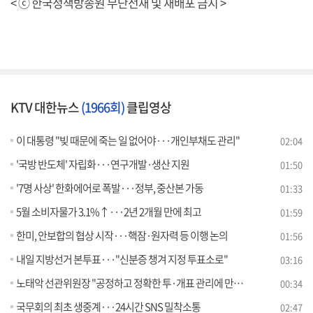
< ⓒ 한국정책방송원 무단전재 및 재배포 금지 >
KTV 대한뉴스
(1966회)
클립영상
이 대통령 "빚 때문에 죽는 일 없어야···개인부채도 관리"
02:04
'국방 반도체' 자립화···연구개발·생산 지원
01:50
'7명 사상' 한화에어로 폭발···정부, 중산본 가동
01:33
5월 소비자물가 3.1%↑···2년 2개월 만에 최고
01:59
한미, 안보합의 협상 시작···핵잠·원자력 등 이행 논의
01:56
내일 지방선거 본투표···"신분증 챙겨 지정 투표소로"
03:16
노태악 선관위원장 "공정하고 정확한 투·개표 관리에 만전"
00:34
국무회의 최초 생중계···24시간 SNS 밀착소통
02:47