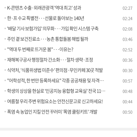
K-콘텐츠 수출·외래관광객 '역대 최고' 성과
02:27
한·프 수교 특별전···선물로 돌아보는 140년
02:24
'배달 기사 보험가입' 의무화···가입 확인 시스템 구축
02:08
주민 곁 보건진료소···농촌 통합돌봄 해법 될까
03:46
"역대 두 번째로 뜨거운 봄"···이유는?
02:52
재해복구공사 행정절차 간소화···절차 생략·조정
00:36
식약처, '식품위생법 미준수' 편의점·무인카페 30곳 적발
00:30
"어학성적, 한 번만 등록하세요" 각종 공공채용 및 자격시험에서 모두 활용 가능
00:57
학생의 상상을 현실로 '인공지능 융합형 교육실' 전국 118개 학교에 조성한다
00:48
여름철 우리 주변 위험요소는 안전신문고로 신고하세요!
00:44
폭염 속 농업인 지킬 안전 꾸러미 '폭염 쿨링키트' 개발
00:50