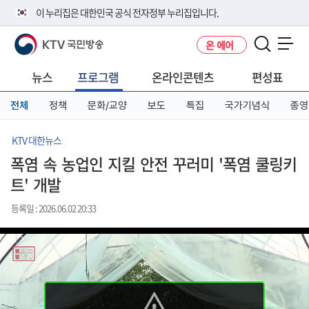
본
메
전
이 누리집은 대한민국 공식 전자정부 누리집입니다.
문
뉴
체
바
바
메
KTV 국민방송
온 에어
로
로
뉴
공식 누리집 주소 확인하기
메뉴 열기
가
가
바
go.kr 주소를 사용하는 누리집은 대한민국 정부기관이 관리하는 누리집입
기
기
로
뉴스
프로그램
온라인콘텐츠
편성표
니다.
가
이밖에 or.kr 또는 .kr등 다른 도메인 주소를 사용하고 있다면 아래 URL에
기
전체
정책
문화/교양
보도
특집
국가기념식
종영
서 도메인 주소를 확인해 보세요
운영중인 공식 누리집보기
KTV 대한뉴스
폭염 속 농업인 지킬 안전 꾸러미 '폭염 쿨링키
트' 개발
등록일 : 2026.06.02 20:33