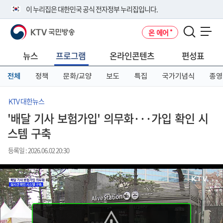
본
메
전
이 누리집은 대한민국 공식 전자정부 누리집입니다.
문
뉴
체
바
바
메
KTV 국민방송
온 에어
로
로
뉴
공식 누리집 주소 확인하기
메뉴 열기
가
가
바
go.kr 주소를 사용하는 누리집은 대한민국 정부기관이 관리하는 누리집입
기
기
로
뉴스
프로그램
온라인콘텐츠
편성표
니다.
가
이밖에 or.kr 또는 .kr등 다른 도메인 주소를 사용하고 있다면 아래 URL에
기
전체
정책
문화/교양
보도
특집
국가기념식
종영
서 도메인 주소를 확인해 보세요
운영중인 공식 누리집보기
KTV 대한뉴스
'배달 기사 보험가입' 의무화···가입 확인 시
스템 구축
등록일 : 2026.06.02 20:30