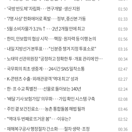
'국방 반도체' 자립화···연구개발·생산 지원
01:50
'7명 사상' 한화에어로 폭발···정부, 중산본 가동
01:33
5월 소비자물가 3.1%↑···2년 2개월 만에 최고
01:59
한미, 안보합의 협상 시작···핵잠·원자력 등 이행 논의
01:56
내일 지방선거 본투표···"신분증 챙겨 지정 투표소로"
03:16
노태악 선관위원장 "공정하고 정확한 투·개표 관리에 만전"
00:34
국무회의 최초 생중계···24시간 SNS 밀착소통
02:47
K-콘텐츠 수출·외래관광객 '역대 최고' 성과
02:27
한·프 수교 특별전···선물로 돌아보는 140년
02:24
'배달 기사 보험가입' 의무화···가입 확인 시스템 구축
02:08
주민 곁 보건진료소···농촌 통합돌봄 해법 될까
03:46
"역대 두 번째로 뜨거운 봄"···이유는?
02:52
재해복구공사 행정절차 간소화···절차 생략·조정
00:36