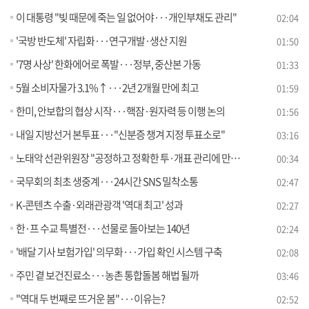
이 대통령 "빚 때문에 죽는 일 없어야···개인부채도 관리"
02:04
'국방 반도체' 자립화···연구개발·생산 지원
01:50
'7명 사상' 한화에어로 폭발···정부, 중산본 가동
01:33
5월 소비자물가 3.1%↑···2년 2개월 만에 최고
01:59
한미, 안보합의 협상 시작···핵잠·원자력 등 이행 논의
01:56
내일 지방선거 본투표···"신분증 챙겨 지정 투표소로"
03:16
노태악 선관위원장 "공정하고 정확한 투·개표 관리에 만전"
00:34
국무회의 최초 생중계···24시간 SNS 밀착소통
02:47
K-콘텐츠 수출·외래관광객 '역대 최고' 성과
02:27
한·프 수교 특별전···선물로 돌아보는 140년
02:24
'배달 기사 보험가입' 의무화···가입 확인 시스템 구축
02:08
주민 곁 보건진료소···농촌 통합돌봄 해법 될까
03:46
"역대 두 번째로 뜨거운 봄"···이유는?
02:52