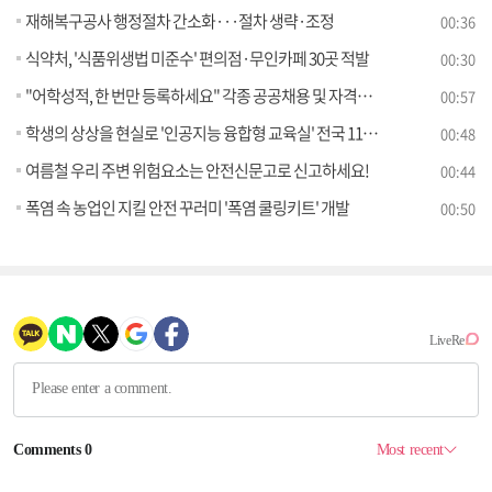
재해복구공사 행정절차 간소화···절차 생략·조정
00:36
식약처, '식품위생법 미준수' 편의점·무인카페 30곳 적발
00:30
"어학성적, 한 번만 등록하세요" 각종 공공채용 및 자격시험에서 모두 활용 가능
00:57
학생의 상상을 현실로 '인공지능 융합형 교육실' 전국 118개 학교에 조성한다
00:48
여름철 우리 주변 위험요소는 안전신문고로 신고하세요!
00:44
폭염 속 농업인 지킬 안전 꾸러미 '폭염 쿨링키트' 개발
00:50