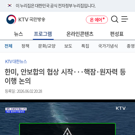
본
메
전
이 누리집은 대한민국 공식 전자정부 누리집입니다.
문
뉴
체
바
바
메
KTV 국민방송
온 에어
로
로
뉴
공식 누리집 주소 확인하기
메뉴 열기
가
가
바
go.kr 주소를 사용하는 누리집은 대한민국 정부기관이 관리하는 누리집입
기
기
로
뉴스
프로그램
온라인콘텐츠
편성표
니다.
가
이밖에 or.kr 또는 .kr등 다른 도메인 주소를 사용하고 있다면 아래 URL에
기
전체
정책
문화/교양
보도
특집
국가기념식
종영
서 도메인 주소를 확인해 보세요
운영중인 공식 누리집보기
KTV 대한뉴스
한미, 안보합의 협상 시작···핵잠·원자력 등
이행 논의
등록일 : 2026.06.02 20:28