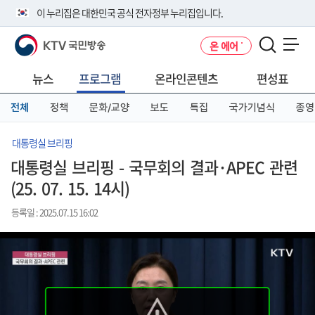
본
메
전
이 누리집은 대한민국 공식 전자정부 누리집입니다.
문
뉴
체
바
바
메
KTV 국민방송
온 에어
로
로
뉴
공식 누리집 주소 확인하기
메뉴 열기
가
가
바
go.kr 주소를 사용하는 누리집은 대한민국 정부기관이 관리하는 누리집입
기
기
로
뉴스
프로그램
온라인콘텐츠
편성표
니다.
가
이밖에 or.kr 또는 .kr등 다른 도메인 주소를 사용하고 있다면 아래 URL에
기
전체
정책
문화/교양
보도
특집
국가기념식
종영
서 도메인 주소를 확인해 보세요
운영중인 공식 누리집보기
대통령실 브리핑
대통령실 브리핑 - 국무회의 결과·APEC 관련
(25. 07. 15. 14시)
등록일 : 2025.07.15 16:02