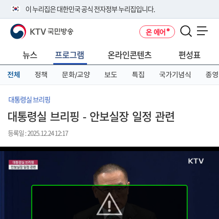
본
메
전
이 누리집은 대한민국 공식 전자정부 누리집입니다.
문
뉴
체
바
바
메
KTV 국민방송
온 에어
로
로
뉴
공식 누리집 주소 확인하기
메뉴 열기
가
가
바
go.kr 주소를 사용하는 누리집은 대한민국 정부기관이 관리하는 누리집입
기
기
로
뉴스
프로그램
온라인콘텐츠
편성표
니다.
가
이밖에 or.kr 또는 .kr등 다른 도메인 주소를 사용하고 있다면 아래 URL에
기
전체
정책
문화/교양
보도
특집
국가기념식
종영
서 도메인 주소를 확인해 보세요
운영중인 공식 누리집보기
대통령실 브리핑
대통령실 브리핑 - 안보실장 일정 관련
등록일 : 2025.12.24 12:17