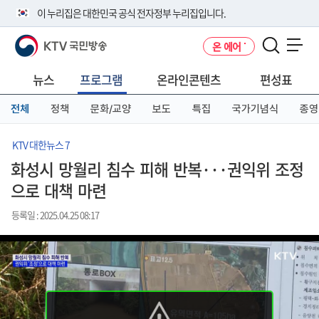
본
메
전
이 누리집은 대한민국 공식 전자정부 누리집입니다.
문
뉴
체
바
바
메
KTV 국민방송
온 에어
로
로
뉴
공식 누리집 주소 확인하기
메뉴 열기
가
가
바
go.kr 주소를 사용하는 누리집은 대한민국 정부기관이 관리하는 누리집입
기
기
로
뉴스
프로그램
온라인콘텐츠
편성표
니다.
가
이밖에 or.kr 또는 .kr등 다른 도메인 주소를 사용하고 있다면 아래 URL에
기
전체
정책
문화/교양
보도
특집
국가기념식
종영
서 도메인 주소를 확인해 보세요
운영중인 공식 누리집보기
KTV 대한뉴스 7
화성시 망월리 침수 피해 반복···권익위 조정
으로 대책 마련
등록일 : 2025.04.25 08:17