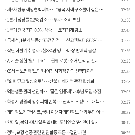
제3차 한중 해양협력대화···"중국 서해 구조물에 깊은 우려"
02:26
1분기 성장률 0.2% 감소···투자·소비 부진
01:56
1분기 전국 지가 0.5% 상승···토지거래 감소
02:43
국세청, 1분기 부동산 75건 감정···신고액보다 87.8% 높게 평가
01:55
작년 하반기 취업자 2천884만 명···매장 판매직 급감
01:56
AI 기술 집합 '월드IT쇼'···물류 로봇·수어 인식 등 전시
02:23
65세는 보편적 '노인' 나이? "사회적 합의 선행돼야"
02:38
"화마 딛고 일상으로"···산불 피해지역 관광 활성화
03:08
먹는샘물 관리 선진화···'품질 인증제' 내후년 도입 추진
02:05
화성시 망월리 침수 피해 반복···권익위 조정으로 대책 마련
02:27
개인정보위 "딥시크, 국내 이용자 개인정보 해외 무단 이전"
00:37
한미일, 북핵·미사일 위협 대비 도상연습 5년 만에 실시
00:42
정부, 교황 선종 관련 민관합동 조문사절단 파견
00:26