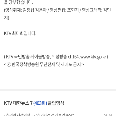
을 당부했습니다.
(영상취재: 김정섭 김은아 / 영상편집: 조현지 / 영상그래픽: 김민
지)
KTV 최다희입니다.
( KTV 국민방송 케이블방송, 위성방송 ch164,
www.ktv.go.kr
)
< ⓒ 한국정책방송원 무단전재 및 재배포 금지 >
KTV 대한뉴스 7
(403회)
클립영상
추경안 시정연설···"추가재정 적기 투입 중요"
03:46