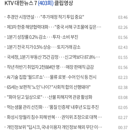
KTV 대한뉴스 7
(403회)
클립영상
추경안 시정연설···"추가재정 적기 투입 중요"
03:46
제3차 한중 해양협력대화···"중국 서해 구조물에 깊은 우려"
02:26
1분기 성장률 0.2% 감소···투자·소비 부진
01:56
1분기 전국 지가 0.5% 상승···토지거래 감소
02:43
국세청, 1분기 부동산 75건 감정···신고액보다 87.8% 높게 평가
01:55
작년 하반기 취업자 2천884만 명···매장 판매직 급감
01:56
AI 기술 집합 '월드IT쇼'···물류 로봇·수어 인식 등 전시
02:23
65세는 보편적 '노인' 나이? "사회적 합의 선행돼야"
02:38
"화마 딛고 일상으로"···산불 피해지역 관광 활성화
03:08
먹는샘물 관리 선진화···'품질 인증제' 내후년 도입 추진
02:05
화성시 망월리 침수 피해 반복···권익위 조정으로 대책 마련
02:27
개인정보위 "딥시크, 국내 이용자 개인정보 해외 무단 이전"
00:37