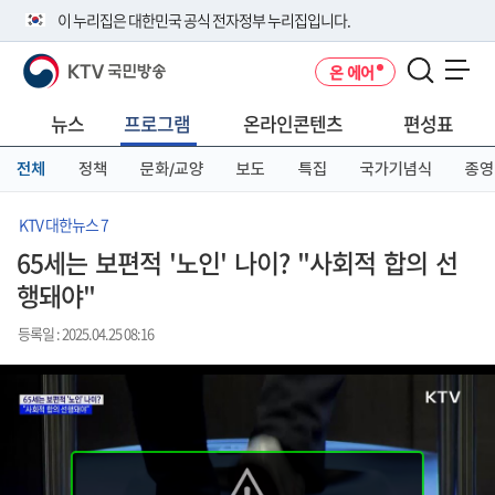
본
메
전
이 누리집은 대한민국 공식 전자정부 누리집입니다.
문
뉴
체
바
바
메
KTV 국민방송
온 에어
로
로
뉴
공식 누리집 주소 확인하기
메뉴 열기
가
가
바
go.kr 주소를 사용하는 누리집은 대한민국 정부기관이 관리하는 누리집입
기
기
로
뉴스
프로그램
온라인콘텐츠
편성표
니다.
가
이밖에 or.kr 또는 .kr등 다른 도메인 주소를 사용하고 있다면 아래 URL에
기
전체
정책
문화/교양
보도
특집
국가기념식
종영
서 도메인 주소를 확인해 보세요
운영중인 공식 누리집보기
KTV 대한뉴스 7
65세는 보편적 '노인' 나이? "사회적 합의 선
행돼야"
등록일 : 2025.04.25 08:16