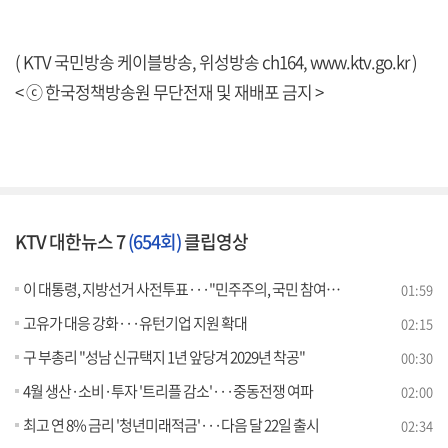
( KTV 국민방송 케이블방송, 위성방송 ch164,
www.ktv.go.kr
)
< ⓒ 한국정책방송원 무단전재 및 재배포 금지 >
KTV 대한뉴스 7
(654회)
클립영상
이 대통령, 지방선거 사전투표···"민주주의, 국민 참여로 완성"
01:59
고유가 대응 강화···유턴기업 지원 확대
02:15
구 부총리 "성남 신규택지 1년 앞당겨 2029년 착공"
00:30
4월 생산·소비·투자 '트리플 감소'···중동전쟁 여파
02:00
최고 연 8% 금리 '청년미래적금'···다음 달 22일 출시
02:34