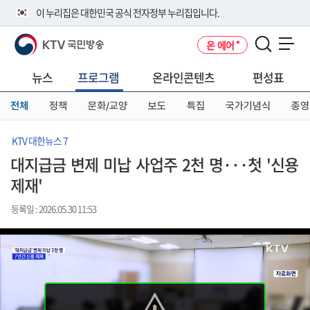
본
메
전
이 누리집은 대한민국 공식 전자정부 누리집입니다.
문
뉴
체
바
바
메
KTV 국민방송
온 에어
로
로
뉴
공식 누리집 주소 확인하기
메뉴 열기
가
가
바
go.kr 주소를 사용하는 누리집은 대한민국 정부기관이 관리하는 누리집입
기
기
로
뉴스
프로그램
온라인콘텐츠
편성표
니다.
가
이밖에 or.kr 또는 .kr등 다른 도메인 주소를 사용하고 있다면 아래 URL에
기
전체
정책
문화/교양
보도
특집
국가기념식
종영
서 도메인 주소를 확인해 보세요
운영중인 공식 누리집보기
KTV 대한뉴스 7
대지급금 변제 미납 사업주 2천 명···첫 '신용
제재'
등록일 : 2026.05.30 11:53