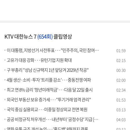
KTV 대한뉴스 7
(654회)
클립영상
이 대통령, 지방선거 사전투표···"민주주의, 국민 참여로 완성"
01:59
고유가 대응 강화···유턴기업 지원 확대
02:15
구 부총리 "성남 신규택지 1년 앞당겨 2029년 착공"
00:30
4월 생산·소비·투자 '트리플 감소'···중동전쟁 여파
02:00
최고 연 8% 금리 '청년미래적금'···다음 달 22일 출시
02:34
외국인 부동산 보유 증가세···"투기거래 엄격 관리"
01:53
국익 중심 실용외교···미중일 정상외교 전면 복원
03:13
공공 비정규직 처우개선···내년부터 '공정수당' 지급 [뉴스의 맥]
04:03
영화 유통 구조 개선 논의···'홀드백' 8월까지 결론
02:12