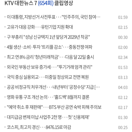
KTV 대한뉴스 7
(654회)
클립영상
이 대통령, 지방선거 사전투표···"민주주의, 국민 참여로 완성"
01:59
고유가 대응 강화···유턴기업 지원 확대
02:15
구 부총리 "성남 신규택지 1년 앞당겨 2029년 착공"
00:30
4월 생산·소비·투자 '트리플 감소'···중동전쟁 여파
02:00
최고 연 8% 금리 '청년미래적금'···다음 달 22일 출시
02:34
외국인 부동산 보유 증가세···"투기거래 엄격 관리"
01:53
국익 중심 실용외교···미중일 정상외교 전면 복원
03:13
공공 비정규직 처우개선···내년부터 '공정수당' 지급 [뉴스의 맥]
04:03
영화 유통 구조 개선 논의···'홀드백' 8월까지 결론
02:12
"예약 취소 후 재판매"···BTS 부산 공연 숙박 피해 주의보
02:17
대지급금 변제 미납 사업주 2천 명···첫 '신용제재'
01:30
코스피, 최고치 경신···8476.15로 마감
00:25