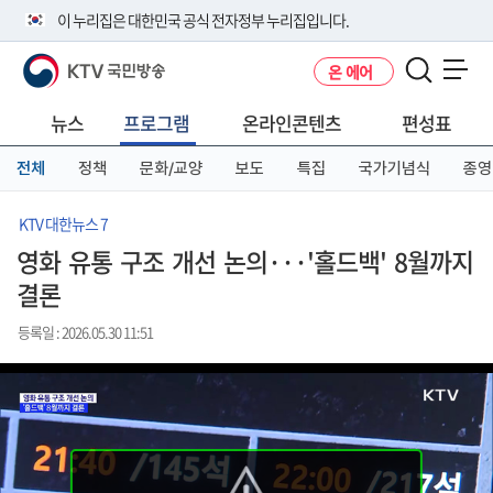
본
메
전
이 누리집은 대한민국 공식 전자정부 누리집입니다.
문
뉴
체
바
바
메
KTV 국민방송
온 에어
로
로
뉴
공식 누리집 주소 확인하기
메뉴 열기
가
가
바
go.kr 주소를 사용하는 누리집은 대한민국 정부기관이 관리하는 누리집입
기
기
로
뉴스
프로그램
온라인콘텐츠
편성표
니다.
가
이밖에 or.kr 또는 .kr등 다른 도메인 주소를 사용하고 있다면 아래 URL에
기
전체
정책
문화/교양
보도
특집
국가기념식
종영
서 도메인 주소를 확인해 보세요
운영중인 공식 누리집보기
KTV 대한뉴스 7
영화 유통 구조 개선 논의···'홀드백' 8월까지
결론
등록일 : 2026.05.30 11:51