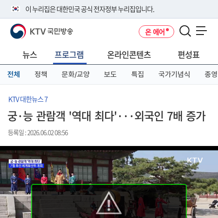
본
메
전
이 누리집은 대한민국 공식 전자정부 누리집입니다.
문
뉴
체
바
바
메
KTV 국민방송
온 에어
로
로
뉴
공식 누리집 주소 확인하기
메뉴 열기
가
가
바
go.kr 주소를 사용하는 누리집은 대한민국 정부기관이 관리하는 누리집입
기
기
로
뉴스
프로그램
온라인콘텐츠
편성표
니다.
가
이밖에 or.kr 또는 .kr등 다른 도메인 주소를 사용하고 있다면 아래 URL에
기
전체
정책
문화/교양
보도
특집
국가기념식
종영
서 도메인 주소를 확인해 보세요
운영중인 공식 누리집보기
KTV 대한뉴스 7
궁·능 관람객 '역대 최다'···외국인 7배 증가
등록일 : 2026.06.02 08:56