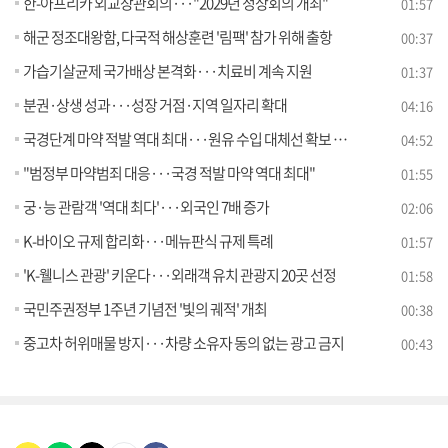
한-아프리카 외교장관회의···"2029년 정상회의 개최"
01:57
해군 정조대왕함, 다국적 해상훈련 '림팩' 참가 위해 출항
00:37
가습기살균제 국가배상 본격화···치료비 계속 지원
01:37
분권·상생 성과···성장 거점·지역 일자리 확대
04:16
국경단계 마약 적발 역대 최대···원유 수입 대체선 확보 [뉴스의 맥]
04:52
"범정부 마약범죄 대응···국경 적발 마약 역대 최대"
01:55
궁·능 관람객 '역대 최다'···외국인 7배 증가
02:06
K-바이오 규제 합리화···메뉴판식 규제 특례
01:57
'K-웰니스 관광' 키운다···외래객 유치 관광지 20곳 선정
01:58
국민주권정부 1주년 기념전 '빛의 궤적' 개최
00:38
중고차 허위매물 방지···차량 소유자 동의 없는 광고 금지
00:43