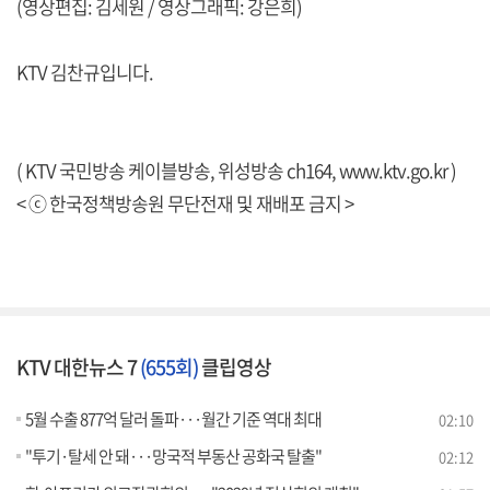
(영상편집: 김세원 / 영상그래픽: 강은희)
KTV 김찬규입니다.
( KTV 국민방송 케이블방송, 위성방송 ch164,
www.ktv.go.kr
)
< ⓒ 한국정책방송원 무단전재 및 재배포 금지 >
KTV 대한뉴스 7
(655회)
클립영상
5월 수출 877억 달러 돌파···월간 기준 역대 최대
02:10
"투기·탈세 안 돼···망국적 부동산 공화국 탈출"
02:12