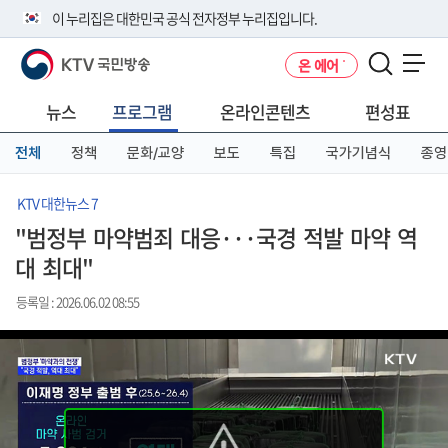
본
메
전
이 누리집은 대한민국 공식 전자정부 누리집입니다.
문
뉴
체
바
바
메
KTV 국민방송
온 에어
로
로
뉴
공식 누리집 주소 확인하기
메뉴 열기
가
가
바
go.kr 주소를 사용하는 누리집은 대한민국 정부기관이 관리하는 누리집입
기
기
로
뉴스
프로그램
온라인콘텐츠
편성표
니다.
가
이밖에 or.kr 또는 .kr등 다른 도메인 주소를 사용하고 있다면 아래 URL에
기
전체
정책
문화/교양
보도
특집
국가기념식
종영
서 도메인 주소를 확인해 보세요
운영중인 공식 누리집보기
KTV 대한뉴스 7
"범정부 마약범죄 대응···국경 적발 마약 역
대 최대"
등록일 : 2026.06.02 08:55