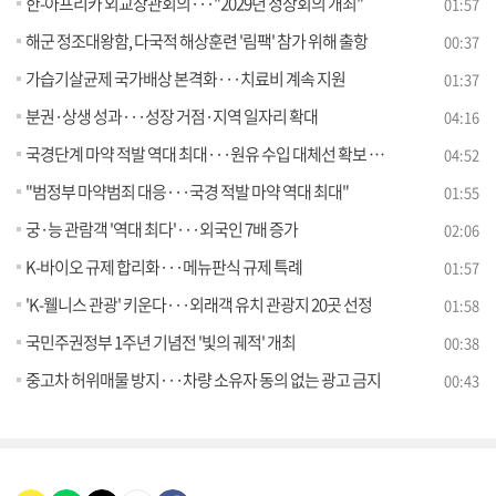
한-아프리카 외교장관회의···"2029년 정상회의 개최"
01:57
해군 정조대왕함, 다국적 해상훈련 '림팩' 참가 위해 출항
00:37
가습기살균제 국가배상 본격화···치료비 계속 지원
01:37
분권·상생 성과···성장 거점·지역 일자리 확대
04:16
국경단계 마약 적발 역대 최대···원유 수입 대체선 확보 [뉴스의 맥]
04:52
"범정부 마약범죄 대응···국경 적발 마약 역대 최대"
01:55
궁·능 관람객 '역대 최다'···외국인 7배 증가
02:06
K-바이오 규제 합리화···메뉴판식 규제 특례
01:57
'K-웰니스 관광' 키운다···외래객 유치 관광지 20곳 선정
01:58
국민주권정부 1주년 기념전 '빛의 궤적' 개최
00:38
중고차 허위매물 방지···차량 소유자 동의 없는 광고 금지
00:43