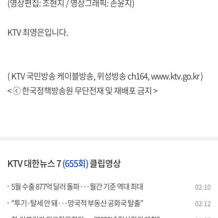
(영상편집: 조현지 / 영상그래픽: 손윤지)
KTV 최영은입니다.
( KTV 국민방송 케이블방송, 위성방송 ch164,
www.ktv.go.kr
)
< ⓒ 한국정책방송원 무단전재 및 재배포 금지 >
KTV 대한뉴스 7
(655회)
클립영상
5월 수출 877억 달러 돌파···월간 기준 역대 최대
02:10
"투기·탈세 안 돼···망국적 부동산 공화국 탈출"
02:12