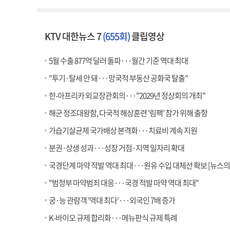
KTV 대한뉴스 7
(655회)
클립영상
5월 수출 877억 달러 돌파···월간 기준 역대 최대
"투기·탈세 안 돼···망국적 부동산 공화국 탈출"
한-아프리카 외교장관회의···"2029년 정상회의 개최"
해군 정조대왕함, 다국적 해상훈련 '림팩' 참가 위해 출항
가습기살균제 국가배상 본격화···치료비 계속 지원
분권·상생 성과···성장 거점·지역 일자리 확대
국경단계 마약 적발 역대 최대···원유 수입 대체선 확보 [뉴스의 
"범정부 마약범죄 대응···국경 적발 마약 역대 최대"
궁·능 관람객 '역대 최다'···외국인 7배 증가
K-바이오 규제 합리화···메뉴판식 규제 특례