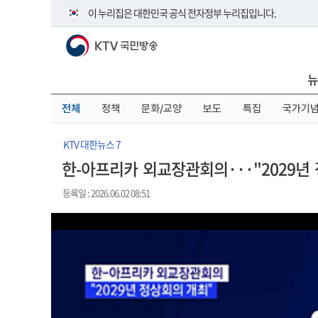
본
메
전
이 누리집은 대한민국 공식 전자정부 누리집입니다.
문
뉴
체
바
바
메
KTV 국민방송
로
로
뉴
공식 누리집 주소 확인하기
가
가
바
go.kr 주소를 사용하는 누리집은 대한민국 정부기관이 관리하
기
기
로
뉴
이밖에 or.kr 또는 .kr등 다른 도메인 주소를 사용하고 있다면 
가
기
운영중인 공식 누리집보기
전체
정책
문화/교양
보도
특집
국가기
KTV 대한뉴스 7
한-아프리카 외교장관회의···"2029년
등록일 : 2026.06.02 08:51