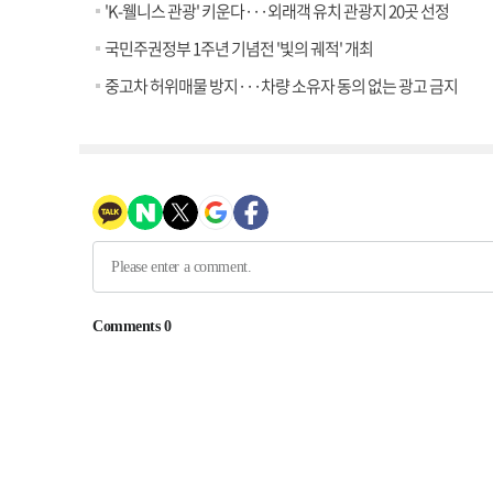
'K-웰니스 관광' 키운다···외래객 유치 관광지 20곳 선정
국민주권정부 1주년 기념전 '빛의 궤적' 개최
중고차 허위매물 방지···차량 소유자 동의 없는 광고 금지