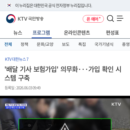
본
메
전
이 누리집은 대한민국 공식 전자정부 누리집입니다.
문
뉴
체
바
바
메
KTV 국민방송
온 에어
로
로
뉴
공식 누리집 주소 확인하기
메뉴 열기
가
가
바
go.kr 주소를 사용하는 누리집은 대한민국 정부기관이 관리하는 누리집입
기
기
로
뉴스
프로그램
온라인콘텐츠
편성표
니다.
가
이밖에 or.kr 또는 .kr등 다른 도메인 주소를 사용하고 있다면 아래 URL에
기
전체
정책
문화/교양
보도
특집
국가기념식
종영
서 도메인 주소를 확인해 보세요
운영중인 공식 누리집보기
KTV 대한뉴스 7
'배달 기사 보험가입' 의무화···가입 확인 시
스템 구축
등록일 : 2026.06.03 09:49