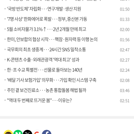
'국방 반도체' 자립화···연구개발·생산 지원
01:50
'7명 사상' 한화에어로 폭발···정부, 중산본 가동
01:33
5월 소비자물가 3.1%↑···2년 2개월 만에 최고
02:00
한미, 안보합의 협상 시작···핵잠·원자력 등 이행 논의
01:56
국무회의 최초 생중계···24시간 SNS 밀착소통
02:47
K-콘텐츠 수출·외래관광객 '역대 최고' 성과
02:27
한·프 수교 특별전···선물로 돌아보는 140년
02:24
'배달 기사 보험가입' 의무화···가입 확인 시스템 구축
02:08
주민 곁 보건진료소···농촌 통합돌봄 해법 될까
03:46
"역대 두 번째로 뜨거운 봄"···이유는?
02:51