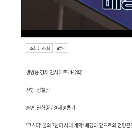
조회수 : 42회
0
생방송 경제 인사이트 (442회)
진행: 정철진
출연: 권혁중 / 경제평론가
‘코스피’ 꿈의 7천피 시대 개막! 배경과 앞으로의 전망은