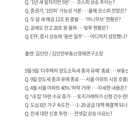
Q. ‘1년 새 앞자리만 5번’···코스피 상승 추이는?
Q. 증권가, ‘1만피’ 가능성 거론···올해 코스피 전망은?
Q. 두 달 새 예금 12조 원 증발···‘머니무브’ 현황은?
Q. 공매도 잔고 20조 원 돌파···빚투 현황은?
Q. ETF, 증시 상승에 ‘동반 질주’···어디까지 성장했나?
출연: 김인만 / 김인만부동산경제연구소장
5월 9일 ‘다주택자 양도소득세 중과 유예’ 종료···부동
Q. 9일 양도세 중과 유예 종료···서울 아파트 시장 흐름
Q. 4월 서울 아파트 40% ‘하락 거래’···자세한 내용은?
Q. ‘내 집’ 마련 수요 증가···토지거래허가 신청 건수 
Q. 도심 6만 가구 속도전···1·29 공급 대책 해결책 되나
Q. 전세 대란 신호 뚜렷···전셋값 상승 이유는?