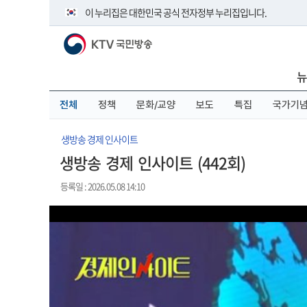
본
메
전
이 누리집은 대한민국 공식 전자정부 누리집입니다.
문
뉴
체
바
바
메
KTV 국민방송
로
로
뉴
공식 누리집 주소 확인하기
가
가
바
go.kr 주소를 사용하는 누리집은 대한민국 정부기관이 관리하
기
기
로
뉴
이밖에 or.kr 또는 .kr등 다른 도메인 주소를 사용하고 있다면 
가
기
운영중인 공식 누리집보기
전체
정책
문화/교양
보도
특집
국가기
생방송 경제 인사이트
생방송 경제 인사이트 (442회)
등록일 : 2026.05.08 14:10