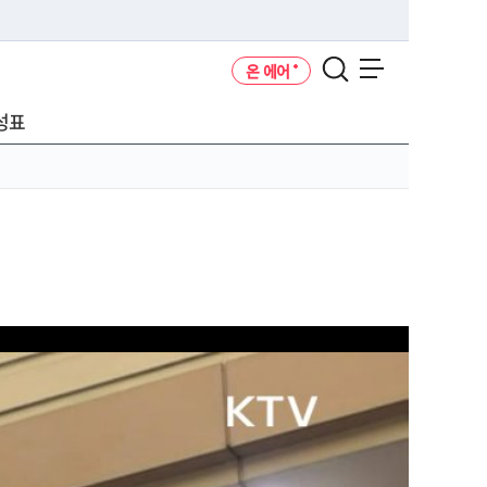
온 에어
메뉴 열기
성표